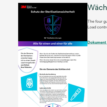
Wächt
The four gu
Load contro
Dokument 