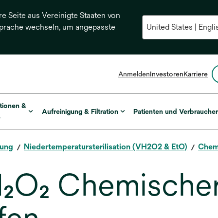
re Seite aus Vereinigte Staaten von
Sprache wechseln, um angepasste
Anmelden
Investoren
Karriere
tionen &
Aufreinigung & Filtration
Patienten und Verbrauche
e
rung
Niedertemperatursterilisation (VH2O2 & EtO)
Chemi
₂O₂ Chemische