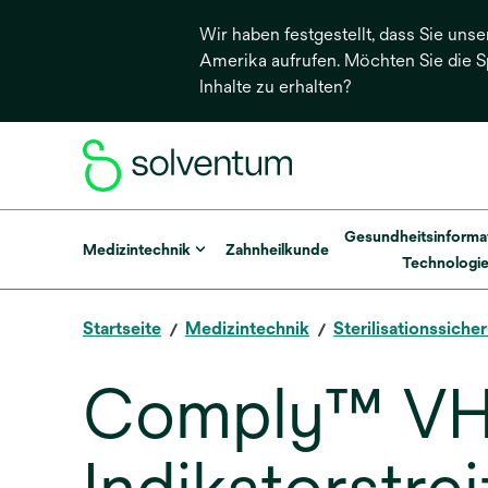
Wir haben festgestellt, dass Sie unse
Amerika aufrufen. Möchten Sie die 
Inhalte zu erhalten?
Gesundheitsinforma
Medizintechnik
Zahnheilkunde
Technologi
Startseite
Medizintechnik
Sterilisationssiche
Comply™ VH