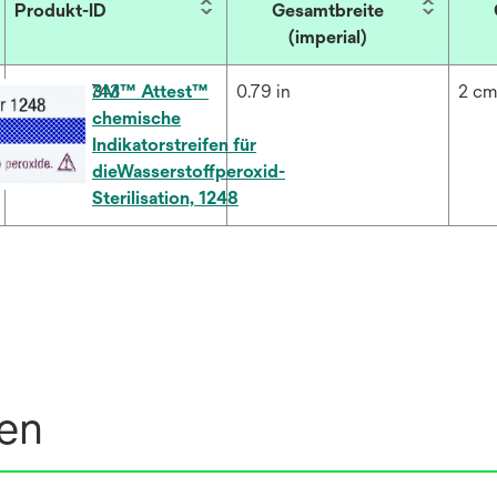
Produkt-ID
Gesamtbreite
(imperial)
7000002743
3M™ Attest™
0.79 in
2 c
chemische
Indikatorstreifen für
dieWasserstoffperoxid-
Sterilisation, 1248
nen