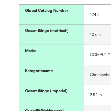
Global Catalog Number
1248
Gesamtlänge (metrisch)
10 cm
Marke
COMPLY™
Kategoriename
Chemische I
Gesamtlänge (imperial)
3.94 in
OverallWidthImperial