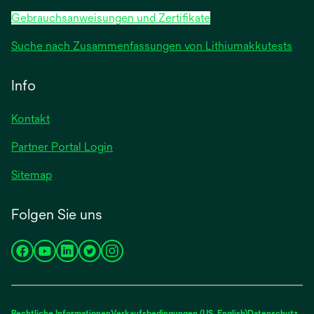
Gebrauchsanweisungen und Zertifikate
Suche nach Zusammenfassungen von Lithiumakkutests
Info
Kontakt
Partner Portal Login
Sitemap
Folgen Sie uns
wird
wird
wird
wird
wird
in
in
in
in
in
einer
einer
einer
einer
einer
neuen
neuen
neuen
neuen
neuen
Rechtliche Informationen
Verkaufsbedingungen (US, English)
Datenschutz