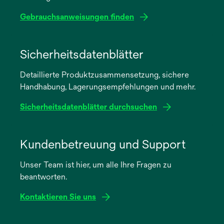
Gebrauchsanweisungen finden
wird
in
Sicherheitsdatenblätter
einer
Detaillierte Produktzusammensetzung, sichere
neuen
Handhabung, Lagerungsempfehlungen und mehr.
Registerkarte
geöffnet
Sicherheitsdatenblätter durchsuchen
wird
in
Kundenbetreuung und Support
einer
Unser Team ist hier, um alle Ihre Fragen zu
neuen
beantworten.
Registerkarte
geöffnet
Kontaktieren Sie uns