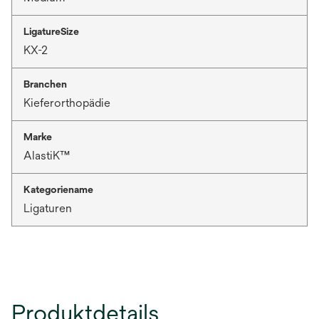
LigatureSize
KX-2
Branchen
Kieferorthopädie
Marke
AlastiK™
Kategoriename
Ligaturen
Produktdetails