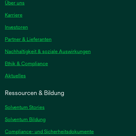
Über uns
Karriere
wird
Investoren
in
Partner & Lieferanten
einer
neuen
Nachhaltigkeit & soziale Auswirkungen
Registerkarte
geöffnet
Ethik & Compliance
wird
Aktuelles
in
einer
Ressourcen & Bildung
neuen
Registerkarte
Solventum Stories
geöffnet
Solventum Bildung
Compliance- und Sicherheitsdokumente