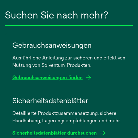
Suchen Sie nach mehr?
Gebrauchsanweisungen
Ausführliche Anleitung zur sicheren und effektiven
Nutzung von Solventum-Produkten.
Gebrauchsanweisungen finden
wird
in
Sicherheitsdatenblätter
einer
Detaillierte Produktzusammensetzung, sichere
neuen
Handhabung, Lagerungsempfehlungen und mehr.
Registerkarte
geöffnet
Sicherheitsdatenblätter durchsuchen