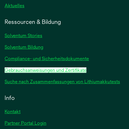
wird
Aktuelles
in
einer
Ressourcen & Bildung
neuen
Registerkarte
Solventum Stories
geöffnet
Solventum Bildung
Compliance- und Sicherheitsdokumente
Gebrauchsanweisungen und Zertifikate
Suche nach Zusammenfassungen von Lithiumakkutests
Info
Kontakt
Partner Portal Login