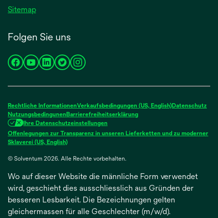
Sitemap
Folgen Sie uns
wird
wird
wird
wird
wird
in
in
in
in
in
einer
einer
einer
einer
einer
neuen
neuen
neuen
neuen
neuen
Rechtliche Informationen
Verkaufsbedingungen (US, English)
Datenschutz
Registerkarte
Registerkarte
Registerkarte
Registerkarte
Registerkarte
Nutzungsbedingunen
Barrierefreiheitserklärung
Ihre Datenschutzeinstellungen
geöffnet
geöffnet
geöffnet
geöffnet
geöffnet
Offenlegungen zur Transparenz in unseren Lieferketten und zu moderner
wird
Sklaverei (US, English)
in
© Solventum 2026. Alle Rechte vorbehalten.
einer
neuen
Wo auf dieser Website die männliche Form verwendet
Registerkarte
geöffnet
wird, geschieht dies ausschliesslich aus Gründen der
besseren Lesbarkeit. Die Bezeichnungen gelten
gleichermassen für alle Geschlechter (m/w/d).