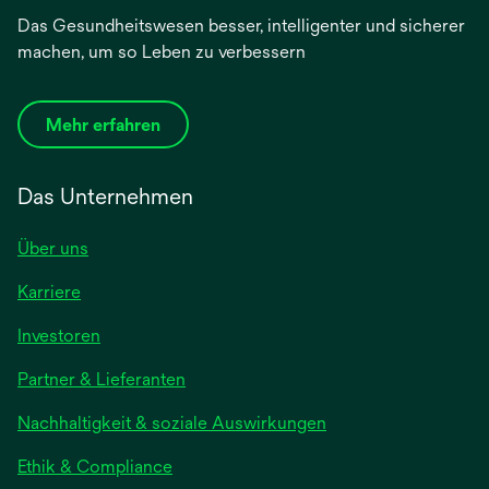
Das Gesundheitswesen besser, intelligenter und sicherer
machen, um so Leben zu verbessern
Mehr erfahren
Das Unternehmen
Über uns
Karriere
wird
Investoren
in
Partner & Lieferanten
einer
neuen
Nachhaltigkeit & soziale Auswirkungen
Registerkarte
geöffnet
Ethik & Compliance