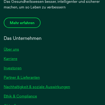
Das Gesundheitswesen besser, intelligenter und sicherer
machen, um so Leben zu verbessern
Mehr erfahren
Das Unternehmen
Über uns
Karriere
wird
Investoren
in
Partner & Lieferanten
einer
neuen
Nachhaltigkeit & soziale Auswirkungen
Registerkarte
geöffnet
Ethik & Compliance