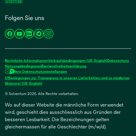
Sitemap
Folgen Sie uns
wird
wird
wird
wird
wird
in
in
in
in
in
einer
einer
einer
einer
einer
neuen
neuen
neuen
neuen
neuen
Rechtliche Informationen
Verkaufsbedingungen (US, English)
Datenschutz
Registerkarte
Registerkarte
Registerkarte
Registerkarte
Registerkarte
Nutzungsbedingunen
Barrierefreiheitserklärung
Ihre Datenschutzeinstellungen
geöffnet
geöffnet
geöffnet
geöffnet
geöffnet
Offenlegungen zur Transparenz in unseren Lieferketten und zu moderner
wird
Sklaverei (US, English)
in
© Solventum 2026. Alle Rechte vorbehalten.
einer
neuen
Wo auf dieser Website die männliche Form verwendet
Registerkarte
geöffnet
wird, geschieht dies ausschliesslich aus Gründen der
besseren Lesbarkeit. Die Bezeichnungen gelten
gleichermassen für alle Geschlechter (m/w/d).