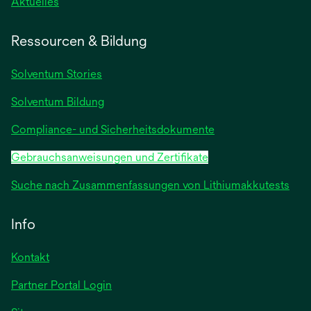
wird
Aktuelles
in
einer
Ressourcen & Bildung
neuen
Registerkarte
Solventum Stories
geöffnet
Solventum Bildung
Compliance- und Sicherheitsdokumente
Gebrauchsanweisungen und Zertifikate
Suche nach Zusammenfassungen von Lithiumakkutests
Info
Kontakt
Partner Portal Login