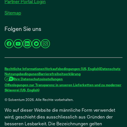
Partner Portal Login
Sitemap
Folgen Sie uns
wird
wird
wird
wird
wird
in
in
in
in
in
einer
einer
einer
einer
einer
neuen
neuen
neuen
neuen
neuen
Rechtliche Informationen
Verkaufsbedingungen (US, English)
Datenschutz
Registerkarte
Registerkarte
Registerkarte
Registerkarte
Registerkarte
Nutzungsbedingunen
Barrierefreiheitserklärung
Ihre Datenschutzeinstellungen
geöffnet
geöffnet
geöffnet
geöffnet
geöffnet
Offenlegungen zur Transparenz in unseren Lieferketten und zu moderner
wird
Sklaverei (US, English)
in
© Solventum 2026. Alle Rechte vorbehalten.
einer
neuen
Wo auf dieser Website die männliche Form verwendet
Registerkarte
geöffnet
wird, geschieht dies ausschliesslich aus Gründen der
besseren Lesbarkeit. Die Bezeichnungen gelten