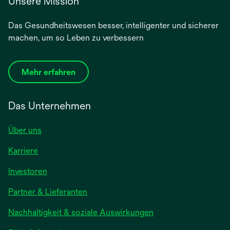
Unsere Mission
Das Gesundheitswesen besser, intelligenter und sicherer
machen, um so Leben zu verbessern
Mehr erfahren
Das Unternehmen
Über uns
Karriere
wird
Investoren
in
Partner & Lieferanten
einer
neuen
Nachhaltigkeit & soziale Auswirkungen
Registerkarte