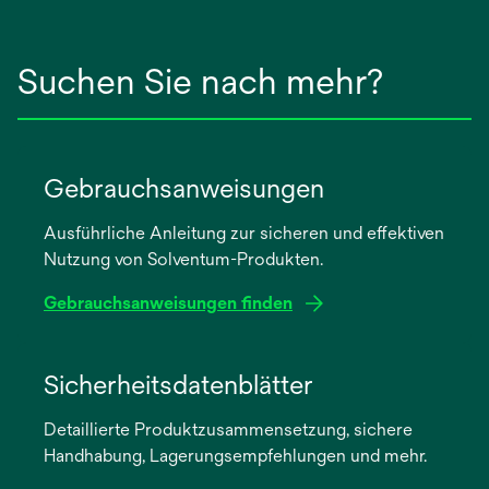
Suchen Sie nach mehr?
Gebrauchsanweisungen
Ausführliche Anleitung zur sicheren und effektiven
Nutzung von Solventum-Produkten.
Gebrauchsanweisungen finden
wird
in
Sicherheitsdatenblätter
einer
Detaillierte Produktzusammensetzung, sichere
neuen
Handhabung, Lagerungsempfehlungen und mehr.
Registerkarte
geöffnet