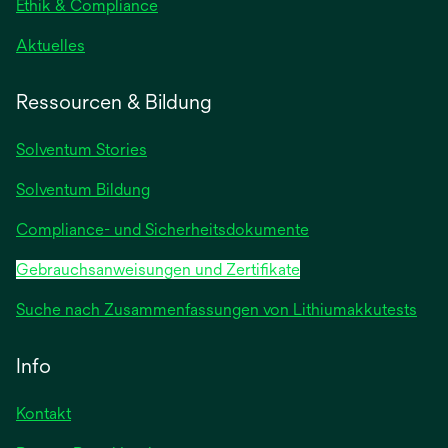
geöffnet
Ethik & Compliance
wird
Aktuelles
in
einer
Ressourcen & Bildung
neuen
Registerkarte
Solventum Stories
geöffnet
Solventum Bildung
Compliance- und Sicherheitsdokumente
Gebrauchsanweisungen und Zertifikate
Suche nach Zusammenfassungen von Lithiumakkutests
Info
Kontakt