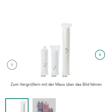
einer
neuen
Regist
geöffn
Zum Vergrößern mit der Maus über das Bild fahren