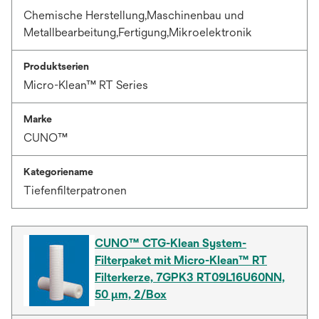
Chemische Herstellung,Maschinenbau und
Metallbearbeitung,Fertigung,Mikroelektronik
Produktserien
Micro-Klean™ RT Series
Marke
CUNO™
Kategoriename
Tiefenfilterpatronen
CUNO™ CTG-Klean System-
Filterpaket mit Micro-Klean™ RT
Filterkerze, 7GPK3 RT09L16U60NN,
50 µm, 2/Box