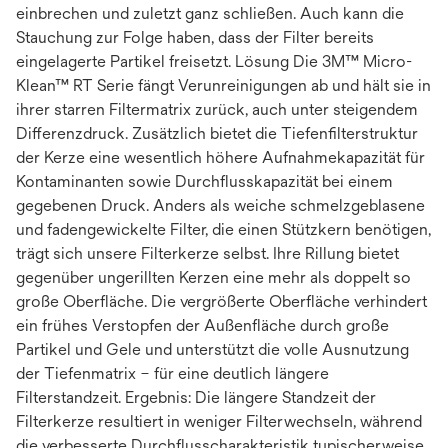
einbrechen und zuletzt ganz schließen. Auch kann die
Stauchung zur Folge haben, dass der Filter bereits
eingelagerte Partikel freisetzt. Lösung Die 3M™ Micro-
Klean™ RT Serie fängt Verunreinigungen ab und hält sie in
ihrer starren Filtermatrix zurück, auch unter steigendem
Differenzdruck. Zusätzlich bietet die Tiefenfilterstruktur
der Kerze eine wesentlich höhere Aufnahmekapazität für
Kontaminanten sowie Durchflusskapazität bei einem
gegebenen Druck. Anders als weiche schmelzgeblasene
und fadengewickelte Filter, die einen Stützkern benötigen,
trägt sich unsere Filterkerze selbst. Ihre Rillung bietet
gegenüber ungerillten Kerzen eine mehr als doppelt so
große Oberfläche. Die vergrößerte Oberfläche verhindert
ein frühes Verstopfen der Außenfläche durch große
Partikel und Gele und unterstützt die volle Ausnutzung
der Tiefenmatrix – für eine deutlich längere
Filterstandzeit. Ergebnis: Die längere Standzeit der
Filterkerze resultiert in weniger Filterwechseln, während
die verbesserte Durchflusscharakteristik typischerweise