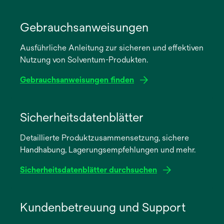
Gebrauchsanweisungen
Ausführliche Anleitung zur sicheren und effektiven
Nutzung von Solventum-Produkten.
Gebrauchsanweisungen finden
wird
in
Sicherheitsdatenblätter
einer
Detaillierte Produktzusammensetzung, sichere
neuen
Handhabung, Lagerungsempfehlungen und mehr.
Registerkarte
geöffnet
Sicherheitsdatenblätter durchsuchen
wird
in
Kundenbetreuung und Support
einer