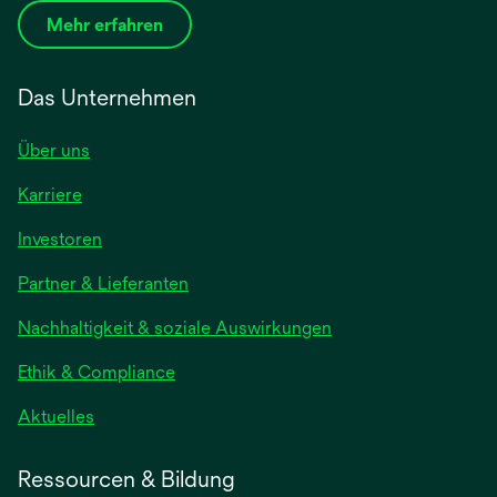
Mehr erfahren
Das Unternehmen
Über uns
Karriere
wird
Investoren
in
Partner & Lieferanten
einer
neuen
Nachhaltigkeit & soziale Auswirkungen
Registerkarte
geöffnet
Ethik & Compliance
wird
Aktuelles
in
einer
Ressourcen & Bildung
neuen