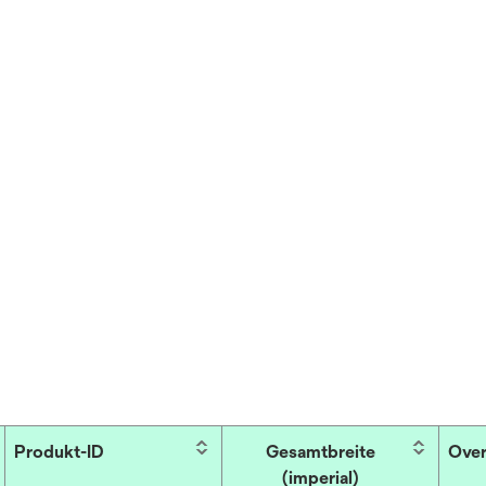
Produkt-ID
Gesamtbreite
Over
(imperial)