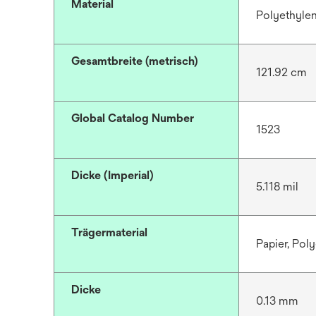
Material
Polyethyle
Gesamtbreite (metrisch)
121.92 cm
Global Catalog Number
1523
Dicke (Imperial)
5.118 mil
Trägermaterial
Papier, Pol
Dicke
0.13 mm