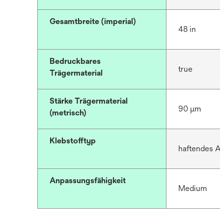
Gesamtbreite (imperial)
48 in
Bedruckbares
true
Trägermaterial
Stärke Trägermaterial
90 μm
(metrisch)
Klebstofftyp
haftendes A
Anpassungsfähigkeit
Medium