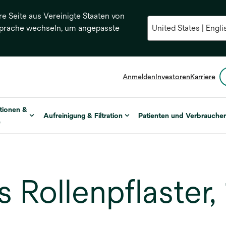
re Seite aus Vereinigte Staaten von
Sprache wechseln, um angepasste
Anmelden
Investoren
Karriere
tionen &
Aufreinigung & Filtration
Patienten und Verbrauche
e
 Rollenpflaster,