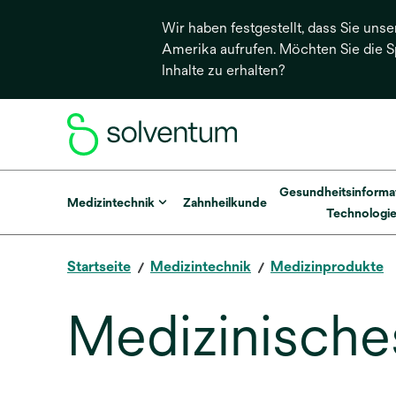
Wir haben festgestellt, dass Sie unse
Amerika aufrufen. Möchten Sie die 
Inhalte zu erhalten?
Gesundheitsinforma
Medizintechnik
Zahnheilkunde
Technologi
Startseite
Medizintechnik
Medizinprodukte
Medizinisches