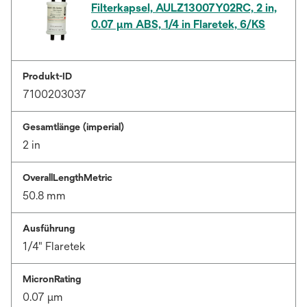
Filterkapsel, AULZ13007Y02RC, 2 in,
0.07 µm ABS, 1/4 in Flaretek, 6/KS
Produkt-ID
7100203037
Gesamtlänge (imperial)
2 in
OverallLengthMetric
50.8 mm
Ausführung
1/4" Flaretek
MicronRating
0.07 μm