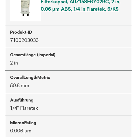
Filterkapsel, AUZ15SF6Y02RC, 2 in,
0.06 µm ABS, 1/4 in Flaretek, 6/KS
Produkt-ID
7100203033
Gesamtlänge (imperial)
2 in
OverallLengthMetric
50.8 mm
Ausführung
1/4" Flaretek
MicronRating
0.006 μm