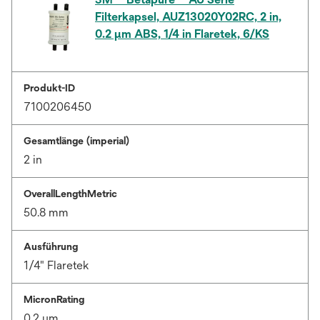
Filterkapsel, AUZ13020Y02RC, 2 in,
0.2 µm ABS, 1/4 in Flaretek, 6/KS
Produkt-ID
7100206450
Gesamtlänge (imperial)
2 in
OverallLengthMetric
50.8 mm
Ausführung
1/4" Flaretek
MicronRating
0.2 μm