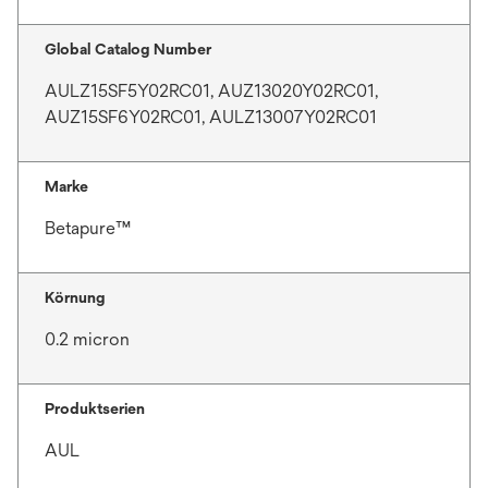
Global Catalog Number
AULZ15SF5Y02RC01, AUZ13020Y02RC01,
AUZ15SF6Y02RC01, AULZ13007Y02RC01
Marke
Betapure™
Körnung
0.2 micron
Produktserien
AUL