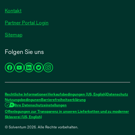
Kontakt
Partner Portal Login
Sitemap
Folgen Sie uns
wird
wird
wird
wird
wird
in
in
in
in
in
einer
einer
einer
einer
einer
neuen
neuen
neuen
neuen
neuen
Rechtliche Informationen
Verkaufsbedingungen (US, English)
Datenschutz
Registerkarte
Registerkarte
Registerkarte
Registerkarte
Registerkarte
Nutzungsbedingunen
Barrierefreiheitserklärung
Ihre Datenschutzeinstellungen
geöffnet
geöffnet
geöffnet
geöffnet
geöffnet
Offenlegungen zur Transparenz in unseren Lieferketten und zu moderner
wird
Sklaverei (US, English)
in
© Solventum 2026. Alle Rechte vorbehalten.
einer
neuen