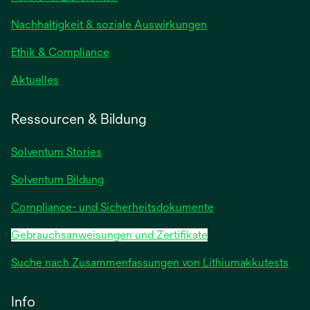
einer
neuen
Nachhaltigkeit & soziale Auswirkungen
Registerkarte
geöffnet
Ethik & Compliance
wird
Aktuelles
in
einer
Ressourcen & Bildung
neuen
Registerkarte
Solventum Stories
geöffnet
Solventum Bildung
Compliance- und Sicherheitsdokumente
Gebrauchsanweisungen und Zertifikate
Suche nach Zusammenfassungen von Lithiumakkutests
Info