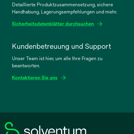
Detaillierte Produktzusammensetzung, sichere
neuen
Handhabung, Lagerungsempfehlungen und mehr.
Registerkarte
geöffnet
Sicherheitsdatenblätter durchsuchen
wird
in
Kundenbetreuung und Support
einer
Unser Team ist hier, um alle Ihre Fragen zu
neuen
beantworten.
Registerkarte
geöffnet
Kontaktieren Sie uns