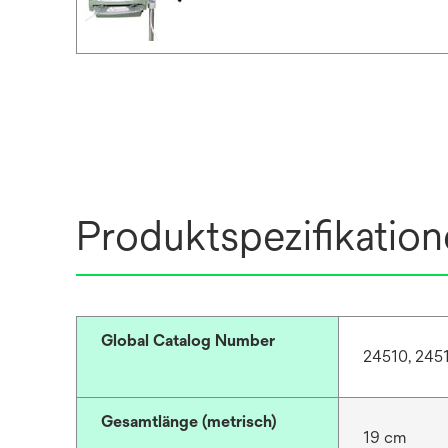
Produktspezifikatio
Global Catalog Number
24510, 245
Gesamtlänge (metrisch)
19 cm