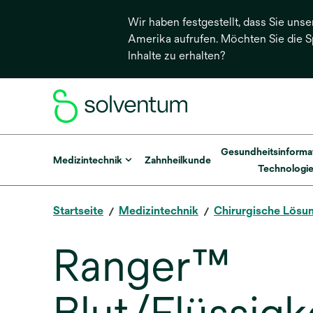
Wir haben festgestellt, dass Sie unse
Amerika aufrufen. Möchten Sie die 
Inhalte zu erhalten?
Gesundheitsinforma
Medizintechnik
Zahnheilkunde
Technologi
Startseite
Medizintechnik
Chirurgische Lösu
Ranger™