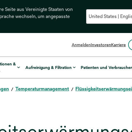
re Seite aus Vereinigte Staaten von
Sprache wechseln, um angepasste
Anmelden
Investoren
Karriere
tionen &
Aufreinigung & Filtration
Patienten und Verbrauche
e
ngen
Temperaturmanagement
Flüssigkeitserwärmungsei