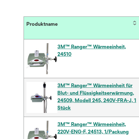
Produktname
3M™ Ranger™ Wärmeeinheit,
24510
3M™ Ranger™ Wärmeeinheit für
Blut- und Flüssigkeitserwärmung,
24509, Modell 245, 240V-FRA-J, 1
Stück
3M™ Ranger™ Wärmeeinheit,
220V-ENG-F, 24513, 1/Packung