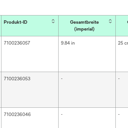
Produkt-ID
Gesamtbreite
(imperial)
7100236057
9.84 in
25 
7100236053
-
-
7100236046
-
-