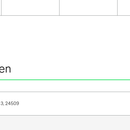
nen
13, 24509