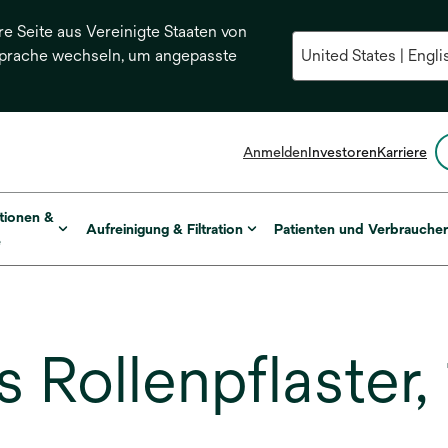
re Seite aus Vereinigte Staaten von
Sprache wechseln, um angepasste
Anmelden
Investoren
Karriere
tionen &
Aufreinigung & Filtration
Patienten und Verbrauche
e
 Rollenpflaster,