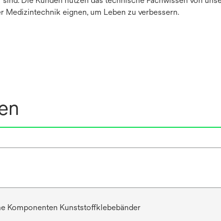
her sind. Die Kunden nutzen das technische Fachwissen von un
er Medizintechnik eignen, um Leben zu verbessern.
nen
he Komponenten Kunststoffklebebänder