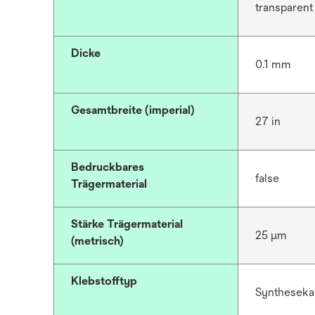
transparent
Dicke
0.1 mm
Gesamtbreite (imperial)
27 in
Bedruckbares
false
Trägermaterial
Stärke Trägermaterial
25 μm
(metrisch)
Klebstofftyp
Syntheseka