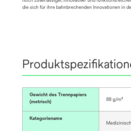
noch zuverlässiger, innovativer und funktionsreic
die sich für ihre bahnbrechenden Innovationen in d
Produktspezifikatio
Gewicht des Trennpapiers
88 g/m²
(metrisch)
Kategoriename
Medizinisc