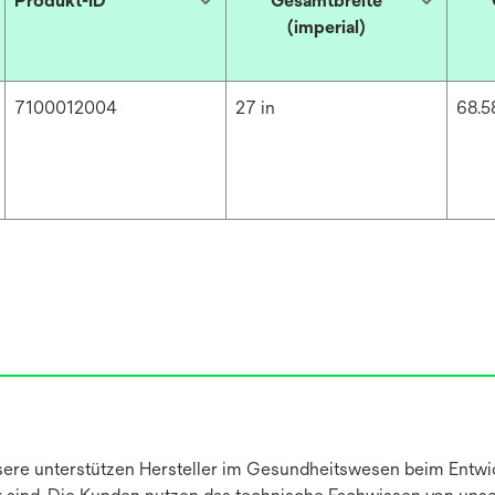
Produkt-ID
Gesamtbreite
(imperial)
7100012004
27 in
68.5
ere unterstützen Hersteller im Gesundheitswesen beim Entwic