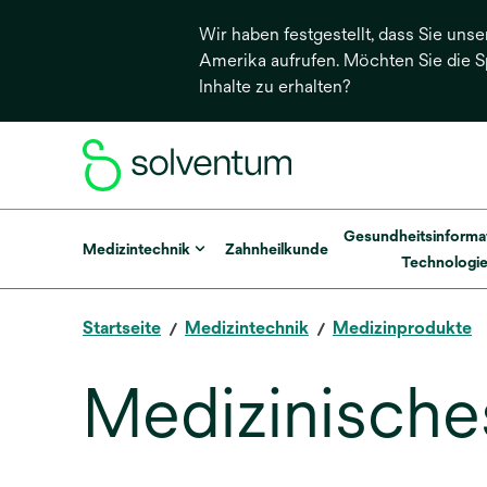
Wir haben festgestellt, dass Sie unse
Amerika aufrufen. Möchten Sie die 
Inhalte zu erhalten?
Gesundheitsinforma
Medizintechnik
Zahnheilkunde
Technologi
Startseite
Medizintechnik
Medizinprodukte
Medizinisches