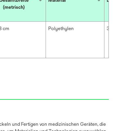
Gesamtbreite
Material
Dicke (Impe
(metrisch)
8 cm
Polyethylen
3.937 mil
keln und Fertigen von medizinischen Geräten, die