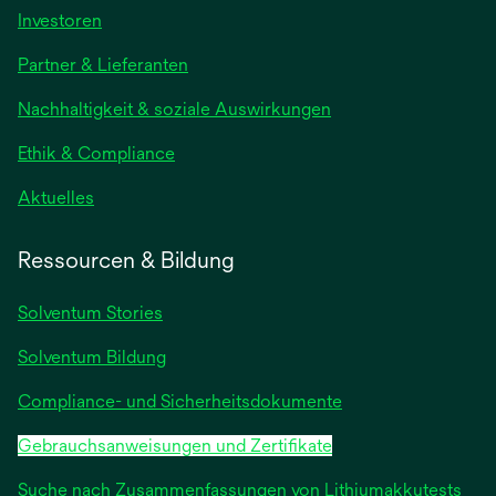
wird
Investoren
in
Partner & Lieferanten
einer
neuen
Nachhaltigkeit & soziale Auswirkungen
Registerkarte
geöffnet
Ethik & Compliance
wird
Aktuelles
in
einer
Ressourcen & Bildung
neuen
Registerkarte
Solventum Stories
geöffnet
Solventum Bildung
Compliance- und Sicherheitsdokumente
Gebrauchsanweisungen und Zertifikate
Suche nach Zusammenfassungen von Lithiumakkutests