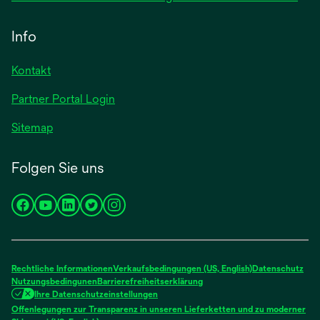
Info
Kontakt
Partner Portal Login
Sitemap
Folgen Sie uns
wird
wird
wird
wird
wird
in
in
in
in
in
einer
einer
einer
einer
einer
neuen
neuen
neuen
neuen
neuen
Rechtliche Informationen
Verkaufsbedingungen (US, English)
Datenschutz
Registerkarte
Registerkarte
Registerkarte
Registerkarte
Registerkarte
Nutzungsbedingunen
Barrierefreiheitserklärung
Ihre Datenschutzeinstellungen
geöffnet
geöffnet
geöffnet
geöffnet
geöffnet
Offenlegungen zur Transparenz in unseren Lieferketten und zu moderner