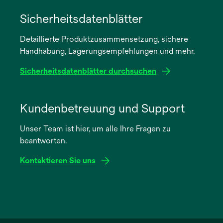
wird
in
Sicherheitsdatenblätter
einer
Detaillierte Produktzusammensetzung, sichere
neuen
Handhabung, Lagerungsempfehlungen und mehr.
Registerkarte
geöffnet
Sicherheitsdatenblätter durchsuchen
wird
in
Kundenbetreuung und Support
einer
Unser Team ist hier, um alle Ihre Fragen zu
neuen
beantworten.
Registerkarte
geöffnet
Kontaktieren Sie uns