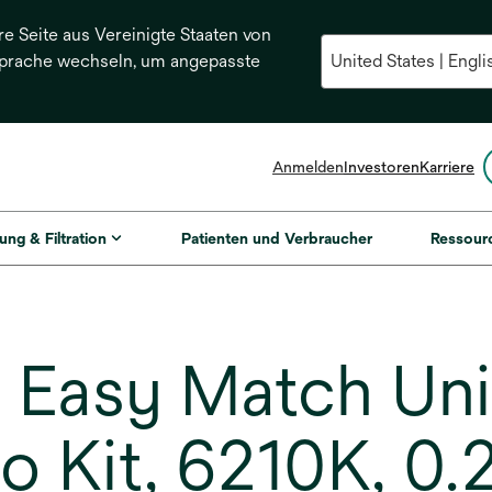
re Seite aus Vereinigte Staaten von
Sprache wechseln, um angepasste
Anmelden
Investoren
Karriere
ung & Filtration
Patienten und Verbraucher
Ressour
Easy Match Uni
o Kit, 6210K, 0.2