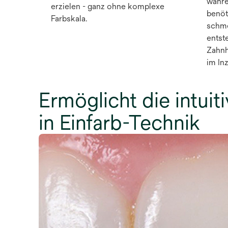
währe
erzielen - ganz ohne komplexe
benöti
Farbskala.
schme
entst
Zahnh
im Inz
Ermöglicht die intui
in Einfarb-Technik