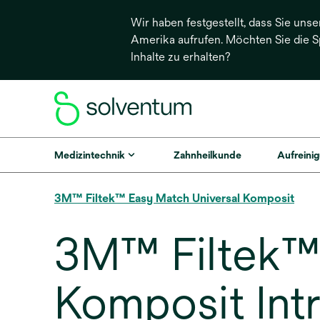
Wir haben festgestellt, dass Sie unse
Amerika aufrufen. Möchten Sie die 
Inhalte zu erhalten?
Medizintechnik
Zahnheilkunde
Aufreinig
3M™ Filtek™ Easy Match Universal Komposit
3M™ Filtek™ 
Komposit Intr