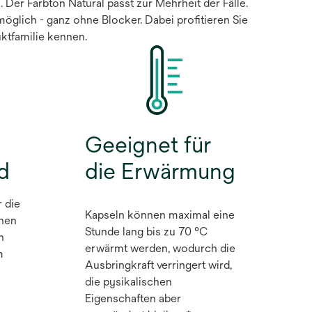
n. Der Farbton Natural passt zur Mehrheit der Fälle.
möglich - ganz ohne Blocker. Dabei profitieren Sie
ktfamilie kennen.
Geeignet für
d
die Erwärmung
r die
Kapseln können maximal eine
onen
Stunde lang bis zu 70 °C
n
erwärmt werden, wodurch die
m
Ausbringkraft verringert wird,
die pysikalischen
Eigenschaften aber