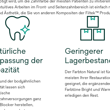
benötigt wird, um die Zahnfarbe der meisten Patienten zu imitiere
tuitives Arbeiten im Front- und Seitenzahnbereich ist einfach 
nd Ästhetik, die Sie von anderen Kompositen der Filtek™ Produ
türliche
Geringerer
passung der
Lagerbestan
azität
Der Farbton Natural ist fü
meisten Ihrer Restaurati
und der bodyähnlichen
geeignet, die ergänzende
tät lassen sich
Farbtöne Bright und War
tische
erledigen den Rest.
zahnversorgungen ganz
Blocker herstellen,