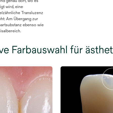
nd genau dort, wo es
gt wird, eine
lzähnliche Transluzenz
eht: Am Übergang zur
artsubstanz ebenso wie
isalbereich.
tive Farbauswahl für ästhe