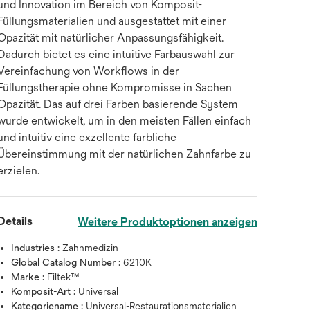
und Innovation im Bereich von Komposit-
Füllungsmaterialien und ausgestattet mit einer
Opazität mit natürlicher Anpassungsfähigkeit.
Dadurch bietet es eine intuitive Farbauswahl zur
Vereinfachung von Workflows in der
Füllungstherapie ohne Kompromisse in Sachen
Opazität. Das auf drei Farben basierende System
wurde entwickelt, um in den meisten Fällen einfach
und intuitiv eine exzellente farbliche
Übereinstimmung mit der natürlichen Zahnfarbe zu
erzielen.
Details
Weitere Produktoptionen anzeigen
Industries :
Zahnmedizin
Zum Vergrößern mit der Maus über da
Global Catalog Number :
6210K
Marke :
Filtek™
Komposit-Art :
Universal
Kategoriename :
Universal-Restaurationsmaterialien