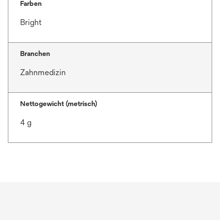
e
Farben
ö
Bright
f
f
n
Branchen
e
Zahnmedizin
t
Nettogewicht (metrisch)
4 g