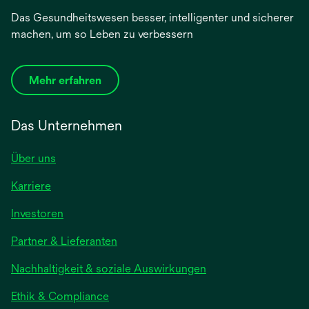
Das Gesundheitswesen besser, intelligenter und sicherer
machen, um so Leben zu verbessern
Mehr erfahren
Das Unternehmen
Über uns
Karriere
wird
Investoren
in
Partner & Lieferanten
einer
neuen
Nachhaltigkeit & soziale Auswirkungen
Registerkarte
geöffnet
Ethik & Compliance