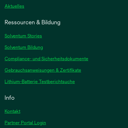
wird
Aktuelles
in
einer
Ressourcen & Bildung
neuen
Registerkarte
Solventum Stories
geöffnet
Solventum Bildung
Compliance- und Sicherheitsdokumente
wird
Gebrauchsanweisungen & Zertifikate
in
wird
Lithium-Batterie Testberichtsuche
einer
in
neuen
einer
Info
Registerkarte
neuen
geöffnet
Registerkarte
Kontakt
geöffnet
Partner Portal Login