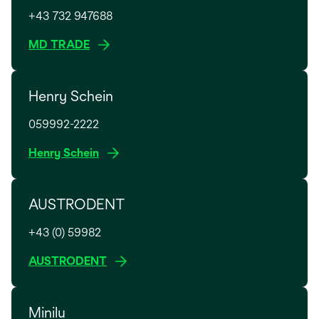
+43 732 947688
w
MD TRADE
i
r
Henry Schein
d
i
059992-2222
n
e
w
Henry Schein
i
i
n
r
e
AUSTRODENT
d
r
i
n
+43 (0) 59982
n
e
e
w
AUSTRODENT
u
i
i
e
n
r
n
e
Minilu
d
R