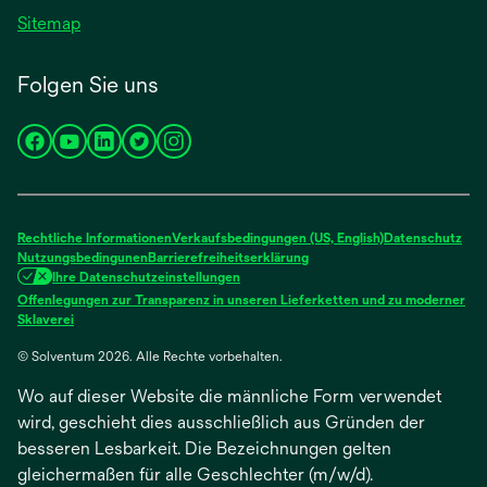
Sitemap
Folgen Sie uns
wird
wird
wird
wird
wird
in
in
in
in
in
einer
einer
einer
einer
einer
neuen
neuen
neuen
neuen
neuen
Rechtliche Informationen
Verkaufsbedingungen (US, English)
Datenschutz
Registerkarte
Registerkarte
Registerkarte
Registerkarte
Registerkarte
Nutzungsbedingunen
Barrierefreiheitserklärung
Ihre Datenschutzeinstellungen
geöffnet
geöffnet
geöffnet
geöffnet
geöffnet
Offenlegungen zur Transparenz in unseren Lieferketten und zu moderner
wird
Sklaverei
in
© Solventum 2026. Alle Rechte vorbehalten.
einer
neuen
Wo auf dieser Website die männliche Form verwendet
Registerkarte
geöffnet
wird, geschieht dies ausschließlich aus Gründen der
besseren Lesbarkeit. Die Bezeichnungen gelten
gleichermaßen für alle Geschlechter (m/w/d).