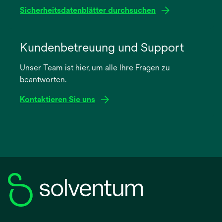
geöffnet
Sicherheitsdatenblätter durchsuchen
wird
in
Kundenbetreuung und Support
einer
Unser Team ist hier, um alle Ihre Fragen zu
neuen
beantworten.
Registerkarte
geöffnet
Kontaktieren Sie uns