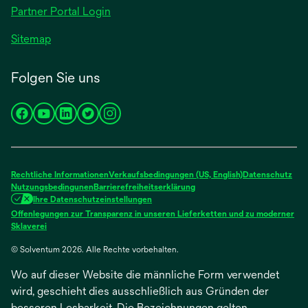
Partner Portal Login
Sitemap
Folgen Sie uns
wird
wird
wird
wird
wird
in
in
in
in
in
einer
einer
einer
einer
einer
neuen
neuen
neuen
neuen
neuen
Rechtliche Informationen
Verkaufsbedingungen (US, English)
Datenschutz
Registerkarte
Registerkarte
Registerkarte
Registerkarte
Registerkarte
Nutzungsbedingunen
Barrierefreiheitserklärung
Ihre Datenschutzeinstellungen
geöffnet
geöffnet
geöffnet
geöffnet
geöffnet
Offenlegungen zur Transparenz in unseren Lieferketten und zu moderner
wird
Sklaverei
in
© Solventum 2026. Alle Rechte vorbehalten.
einer
neuen
Wo auf dieser Website die männliche Form verwendet
Registerkarte
geöffnet
wird, geschieht dies ausschließlich aus Gründen der
besseren Lesbarkeit. Die Bezeichnungen gelten