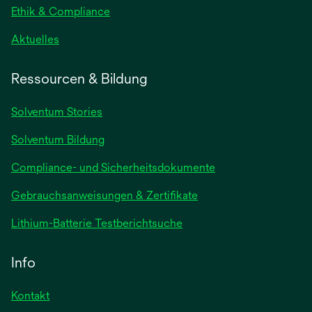
geöffnet
Ethik & Compliance
wird
Aktuelles
in
einer
Ressourcen & Bildung
neuen
Registerkarte
Solventum Stories
geöffnet
Solventum Bildung
Compliance- und Sicherheitsdokumente
wird
Gebrauchsanweisungen & Zertifikate
in
wird
Lithium-Batterie Testberichtsuche
einer
in
neuen
einer
Info
Registerkarte
neuen
geöffnet
Registerkarte
Kontakt
geöffnet