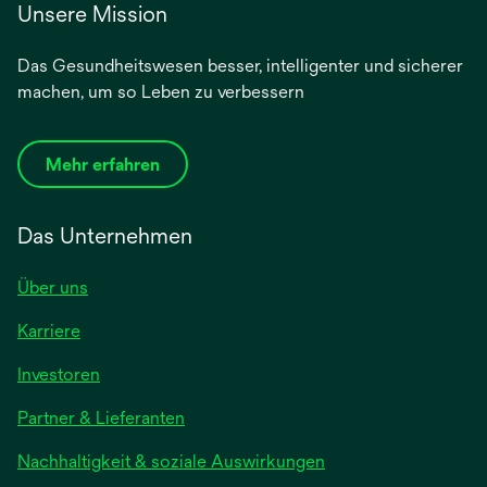
Unsere Mission
Das Gesundheitswesen besser, intelligenter und sicherer
machen, um so Leben zu verbessern
Mehr erfahren
Das Unternehmen
Über uns
Karriere
wird
Investoren
in
Partner & Lieferanten
einer
neuen
Nachhaltigkeit & soziale Auswirkungen
Registerkarte