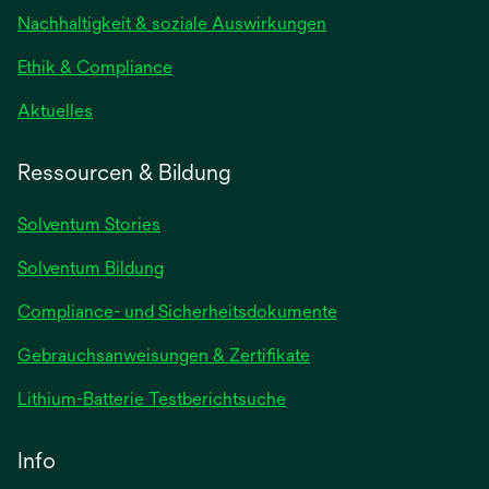
neuen
Nachhaltigkeit & soziale Auswirkungen
Registerkarte
geöffnet
Ethik & Compliance
wird
Aktuelles
in
einer
Ressourcen & Bildung
neuen
Registerkarte
Solventum Stories
geöffnet
Solventum Bildung
Compliance- und Sicherheitsdokumente
wird
Gebrauchsanweisungen & Zertifikate
in
wird
Lithium-Batterie Testberichtsuche
einer
in
neuen
einer
Info
Registerkarte
neuen
geöffnet