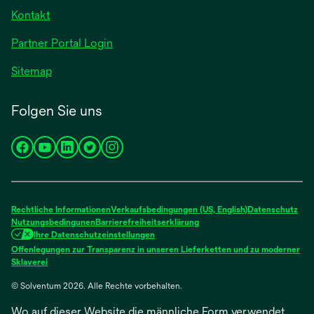
Registerkarte
Kontakt
geöffnet
Partner Portal Login
Sitemap
Folgen Sie uns
wird
wird
wird
wird
wird
in
in
in
in
in
einer
einer
einer
einer
einer
neuen
neuen
neuen
neuen
neuen
Rechtliche Informationen
Verkaufsbedingungen (US, English)
Datenschutz
Registerkarte
Registerkarte
Registerkarte
Registerkarte
Registerkarte
Nutzungsbedingunen
Barrierefreiheitserklärung
Ihre Datenschutzeinstellungen
geöffnet
geöffnet
geöffnet
geöffnet
geöffnet
Offenlegungen zur Transparenz in unseren Lieferketten und zu moderner
wird
Sklaverei
in
© Solventum 2026. Alle Rechte vorbehalten.
einer
neuen
Wo auf dieser Website die männliche Form verwendet
Registerkarte