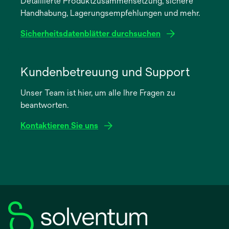
Detaillierte Produktzusammensetzung, sichere
neuen
Handhabung, Lagerungsempfehlungen und mehr.
Registerkarte
geöffnet
Sicherheitsdatenblätter durchsuchen
wird
in
Kundenbetreuung und Support
einer
Unser Team ist hier, um alle Ihre Fragen zu
neuen
beantworten.
Registerkarte
geöffnet
Kontaktieren Sie uns