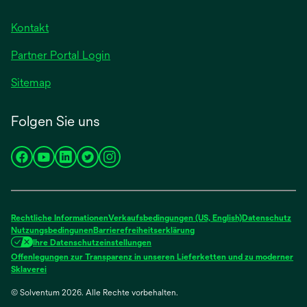
neuen
geöffnet
Registerkarte
Kontakt
geöffnet
Partner Portal Login
Sitemap
Folgen Sie uns
wird
wird
wird
wird
wird
in
in
in
in
in
einer
einer
einer
einer
einer
neuen
neuen
neuen
neuen
neuen
Rechtliche Informationen
Verkaufsbedingungen (US, English)
Datenschutz
Registerkarte
Registerkarte
Registerkarte
Registerkarte
Registerkarte
Nutzungsbedingunen
Barrierefreiheitserklärung
Ihre Datenschutzeinstellungen
geöffnet
geöffnet
geöffnet
geöffnet
geöffnet
Offenlegungen zur Transparenz in unseren Lieferketten und zu moderner
wird
Sklaverei
in
© Solventum 2026. Alle Rechte vorbehalten.
einer
neuen