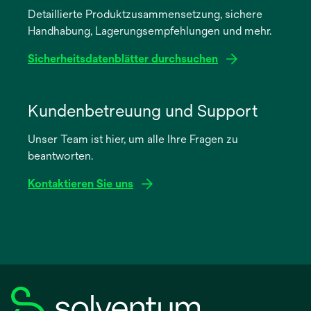
Detaillierte Produktzusammensetzung, sichere
neuen
Handhabung, Lagerungsempfehlungen und mehr.
Registerkarte
geöffnet
Sicherheitsdatenblätter durchsuchen
wird
in
Kundenbetreuung und Support
einer
Unser Team ist hier, um alle Ihre Fragen zu
neuen
beantworten.
Registerkarte
geöffnet
Kontaktieren Sie uns