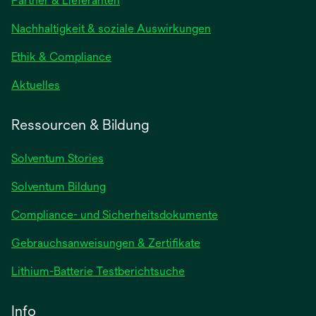
Partner & Lieferanten
einer
neuen
Nachhaltigkeit & soziale Auswirkungen
Registerkarte
geöffnet
Ethik & Compliance
wird
Aktuelles
in
einer
Ressourcen & Bildung
neuen
Registerkarte
Solventum Stories
geöffnet
Solventum Bildung
Compliance- und Sicherheitsdokumente
wird
Gebrauchsanweisungen & Zertifikate
in
wird
Lithium-Batterie Testberichtsuche
einer
in
neuen
einer
Info
Registerkarte