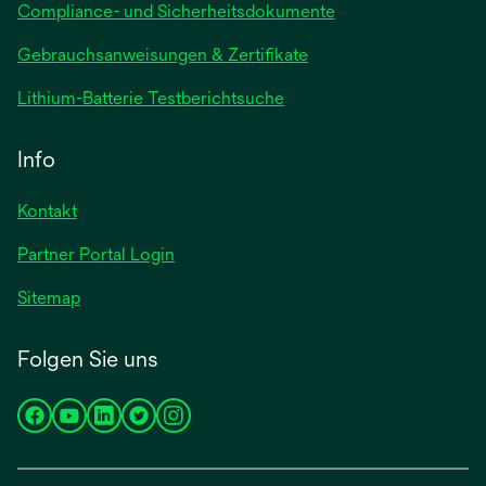
Compliance- und Sicherheitsdokumente
wird
Gebrauchsanweisungen & Zertifikate
in
wird
Lithium-Batterie Testberichtsuche
einer
in
neuen
einer
Info
Registerkarte
neuen
geöffnet
Registerkarte
Kontakt
geöffnet
Partner Portal Login
Sitemap
Folgen Sie uns
wird
wird
wird
wird
wird
in
in
in
in
in
einer
einer
einer
einer
einer