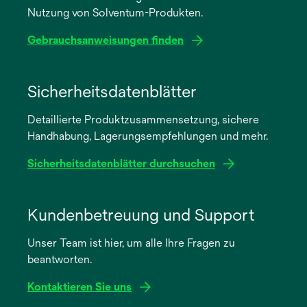
Nutzung von Solventum-Produkten.
Gebrauchsanweisungen finden
wird
in
Sicherheitsdatenblätter
einer
Detaillierte Produktzusammensetzung, sichere
neuen
Handhabung, Lagerungsempfehlungen und mehr.
Registerkarte
geöffnet
Sicherheitsdatenblätter durchsuchen
wird
in
Kundenbetreuung und Support
einer
Unser Team ist hier, um alle Ihre Fragen zu
neuen
beantworten.
Registerkarte
geöffnet
Kontaktieren Sie uns