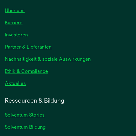
Über uns
Karriere
wird
Investoren
in
Partner & Lieferanten
einer
neuen
Nachhaltigkeit & soziale Auswirkungen
Registerkarte
geöffnet
Ethik & Compliance
wird
Aktuelles
in
einer
Ressourcen & Bildung
neuen
Registerkarte
Solventum Stories
geöffnet
Solventum Bildung