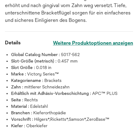
erhöht und nach gingival vom Zahn weg versetzt. Tiefe,
unterschnittene Bracketflügel sorgen für ein einfacheres
und sicheres Einligieren des Bogens.
Details
Weitere Produktoptionen anzeigen
Global Catalog Number :
5017-562
Slot-Größe (metrisch) :
0.457 mm
Slot Größe :
0.018 in
Marke :
Victory Series™
Kategoriename :
Brackets
Zahn :
mittlerer Schneidezahn
Erhältlich mit Adhäsiv-Vorbeschichtung :
APC™ PLUS
Seite :
Rechts
Material :
Edelstahl
Branchen :
Kieferorthopädie
Vorschrift :
Hilgers*,Ricketts*,Samson*,ZeroBase™
Kiefer :
Oberkiefer