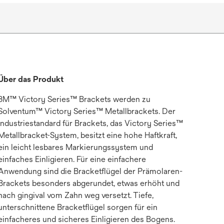
Über das Produkt
3M™ Victory Series™ Brackets werden zu
Solventum™ Victory Series™ Metallbrackets. Der
Industriestandard für Brackets, das Victory Series™
Metallbracket-System, besitzt eine hohe Haftkraft,
ein leicht lesbares Markierungssystem und
einfaches Einligieren. Für eine einfachere
Anwendung sind die Bracketflügel der Prämolaren-
Brackets besonders abgerundet, etwas erhöht und
nach gingival vom Zahn weg versetzt. Tiefe,
unterschnittene Bracketflügel sorgen für ein
einfacheres und sicheres Einligieren des Bogens.