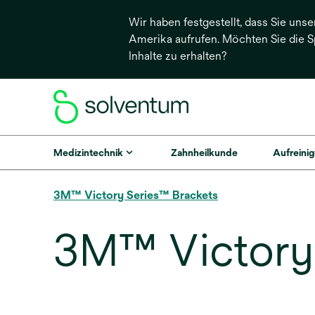
Wir haben festgestellt, dass Sie unse
Amerika aufrufen. Möchten Sie die 
Inhalte zu erhalten?
Medizintechnik
Zahnheilkunde
Aufreinig
3M™ Victory Series™ Brackets
3M™ Victory