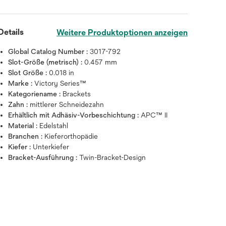
Details
Weitere Produktoptionen anzeigen
Global Catalog Number :
3017-792
Slot-Größe (metrisch) :
0.457 mm
Slot Größe :
0.018 in
Marke :
Victory Series™
Kategoriename :
Brackets
Zahn :
mittlerer Schneidezahn
Erhältlich mit Adhäsiv-Vorbeschichtung :
APC™ II
Zum Vergrößern mit der Maus über da
Material :
Edelstahl
Branchen :
Kieferorthopädie
Kiefer :
Unterkiefer
Bracket-Ausführung :
Twin-Bracket-Design