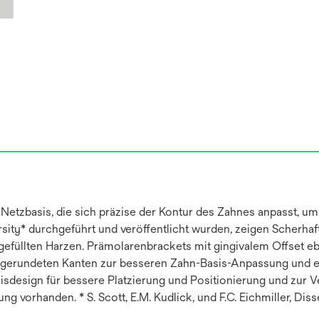
Netzbasis, die sich präzise der Kontur des Zahnes anpasst, um 
ity* durchgeführt und veröffentlicht wurden, zeigen Scherhaft
füllten Harzen. Prämolarenbrackets mit gingivalem Offset eben
bgerundeten Kanten zur besseren Zahn-Basis-Anpassung und erh
sdesign für bessere Platzierung und Positionierung und zur V
ung vorhanden. * S. Scott, E.M. Kudlick, und F.C. Eichmiller, Di