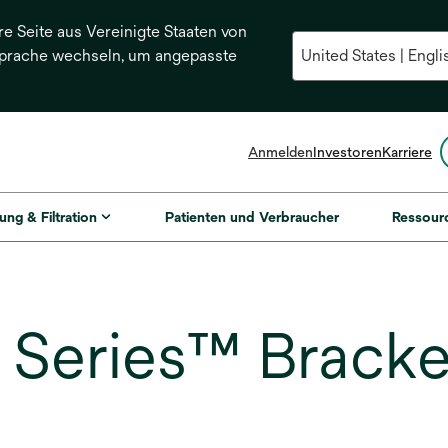
re Seite aus Vereinigte Staaten von
Sprache wechseln, um angepasste
Anmelden
Investoren
Karriere
ung & Filtration
Patienten und Verbraucher
Ressour
 Series™ Bracke