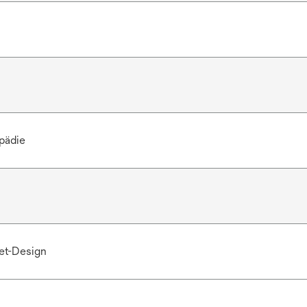
pädie
et-Design