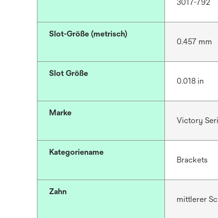
3017-792
Slot-Größe (metrisch)
0.457 mm
Slot Größe
0.018 in
Marke
Victory Se
Kategoriename
Brackets
Zahn
mittlerer S