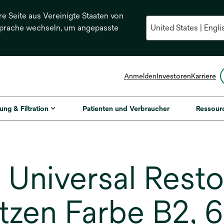
re Seite aus Vereinigte Staaten von
Sprache wechseln, um angepasste
Anmelden
Investoren
Karriere
ung & Filtration
Patienten und Verbraucher
Ressour
niversal Restora
tzen Farbe B2,