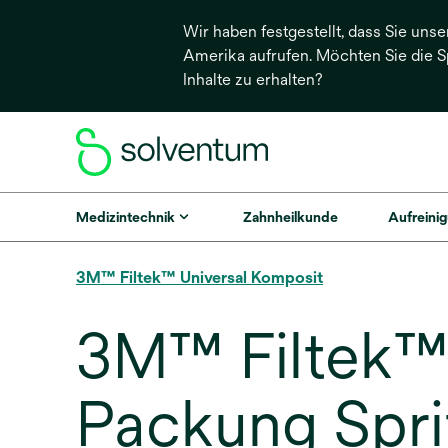
Wir haben festgestellt, dass Sie unse
Amerika aufrufen. Möchten Sie die 
Inhalte zu erhalten?
Medizintechnik
Zahnheilkunde
Aufreinig
3M™ Filtek™ Universal Komposit
3M™ Filtek™ U
Packung Spri