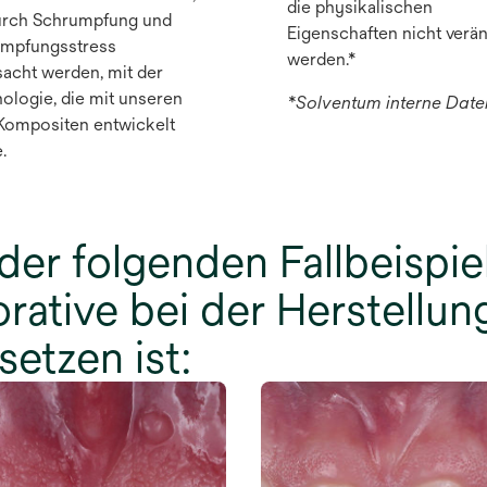
die physikalischen
urch Schrumpfung und
Eigenschaften nicht verä
mpfungsstress
werden.*
sacht werden, mit der
ologie, die mit unseren
*Solventum interne Date
Kompositen entwickelt
.
 der folgenden Fallbeispie
orative bei der Herstellung
etzen ist: