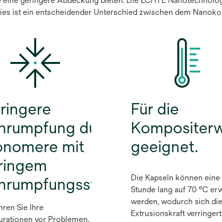
 eine geringere Abdeckung bieten. Die ECHTE Nanotechnologi
Dies ist ein entscheidender Unterschied zwischen dem Nanok
ringere
Für die
hrumpfung durch
Kompositer
nomere mit
geeignet.
ringem
Die Kapseln können eine
hrumpfungsstress.
Stunde lang auf 70 °C er
werden, wodurch sich di
ren Sie Ihre
Extrusionskraft verringert
urationen vor Problemen,