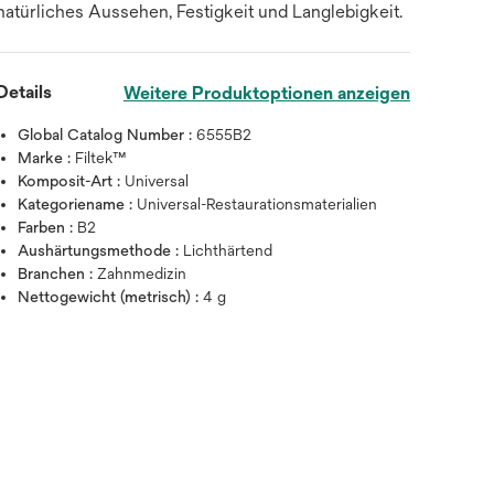
natürliches Aussehen, Festigkeit und Langlebigkeit.
Details
Weitere Produktoptionen anzeigen
Global Catalog Number :
6555B2
Marke :
Filtek™
Komposit-Art :
Universal
Kategoriename :
Universal-Restaurationsmaterialien
Farben :
B2
Aushärtungsmethode :
Lichthärtend
Branchen :
Zahnmedizin
Nettogewicht (metrisch) :
4 g
Zum Vergrößern mit der Maus über da