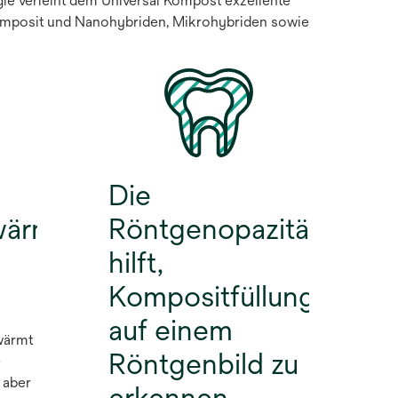
e verleiht dem Universal Kompost exzellente
omposit und Nanohybriden, Mikrohybriden sowie
Die
wärmung
Röntgenopazität
hilft,
Kompositfüllungen
auf einem
wärmt
Röntgenbild zu
e
 aber
erkennen.