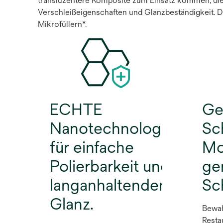
transluzentere Komposite zum Einsatz kommen, die
Verschleißeigenschaften und Glanzbeständigkeit. 
Mikrofüllern*.
ECHTE
Ge
Nanotechnologie
Sc
für einfache
Mo
Polierbarkeit und
ge
langanhaltenden
Sc
Glanz.
Bewah
Resta