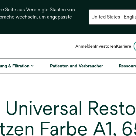
re Seite aus Vereinigte Staaten von
Sprache wechseln, um angepasste
Anmelden
Investoren
Karriere
ung & Filtration
Patienten und Verbraucher
Ressour
niversal Restora
tzen Farbe A1, 