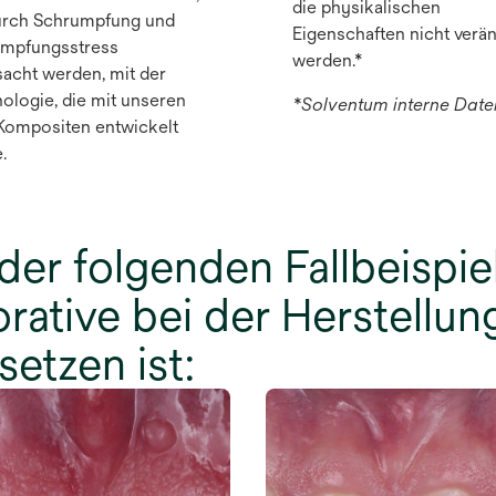
die physikalischen
urch Schrumpfung und
Eigenschaften nicht verä
mpfungsstress
werden.*
sacht werden, mit der
ologie, die mit unseren
*Solventum interne Date
Kompositen entwickelt
.
 der folgenden Fallbeispie
orative bei der Herstellung
etzen ist: