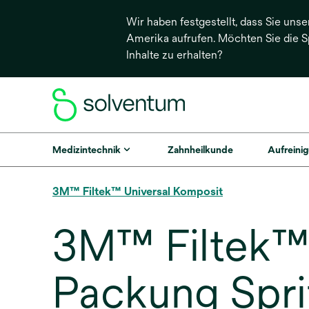
Wir haben festgestellt, dass Sie unse
Amerika aufrufen. Möchten Sie die 
Inhalte zu erhalten?
Medizintechnik
Zahnheilkunde
Aufreinig
3M™ Filtek™ Universal Komposit
3M™ Filtek™ U
Packung Spri