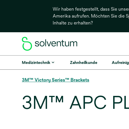
Wir haben festgestellt, dass Sie unse
Amerika aufrufen. Möchten Sie die 
Inhalte zu erhalten?
Medizintechnik
Zahnheilkunde
Aufreinig
3M™ Victory Series™ Brackets
3M™ APC PLU