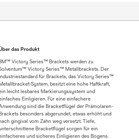
Über das Produkt
3M™ Victory Series™ Brackets werden zu
Solventum™ Victory Series™ Metallbrackets. Der
Industriestandard für Brackets, das Victory Series™
Metallbracket-System, besitzt eine hohe Haftkraft,
ein leicht lesbares Markierungssystem und
einfaches Einligieren. Für eine einfachere
Anwendung sind die Bracketflügel der Prämolaren-
Brackets besonders abgerundet, etwas erhöht und
nach gingival vom Zahn weg versetzt. Tiefe,
unterschnittene Bracketflügel sorgen für ein
einfacheres und sicheres Einligieren des Bogens.