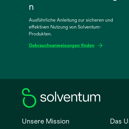
n
Ausführliche Anleitung zur sicheren und
effektiven Nutzung von Solventum-
Produkten.
Gebrauchsanweisungen finden
wird
in
einer
neuen
Registerkarte
geöffnet
Unsere Mission
Das U