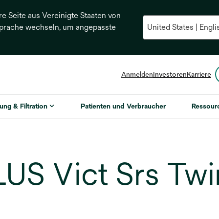
re Seite aus Vereinigte Staaten von
Sprache wechseln, um angepasste
Anmelden
Investoren
Karriere
ung & Filtration
Patienten und Verbraucher
Ressour
S Vict Srs Twi