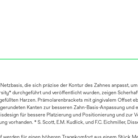
Netzbasis, die sich präzise der Kontur des Zahnes anpasst, um 
ity* durchgeführt und veröffentlicht wurden, zeigen Scherhaft
füllten Harzen. Prämolarenbrackets mit gingivalem Offset eben
bgerundeten Kanten zur besseren Zahn-Basis-Anpassung und erh
sdesign für bessere Platzierung und Positionierung und zur V
ung vorhanden. * S. Scott, E.M. Kudlick, und F.C. Eichmiller, Di
pf werden für einen höheren Tragekomfort aus einem Stück Me