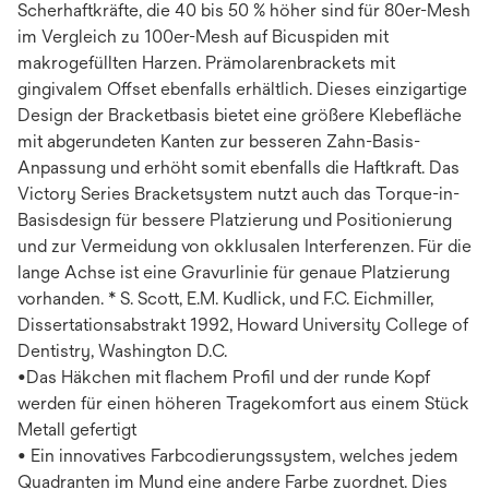
Scherhaftkräfte, die 40 bis 50 % höher sind für 80er-Mesh
im Vergleich zu 100er-Mesh auf Bicuspiden mit
makrogefüllten Harzen. Prämolarenbrackets mit
gingivalem Offset ebenfalls erhältlich. Dieses einzigartige
Design der Bracketbasis bietet eine größere Klebefläche
mit abgerundeten Kanten zur besseren Zahn-Basis-
Anpassung und erhöht somit ebenfalls die Haftkraft. Das
Victory Series Bracketsystem nutzt auch das Torque-in-
Basisdesign für bessere Platzierung und Positionierung
und zur Vermeidung von okklusalen Interferenzen. Für die
lange Achse ist eine Gravurlinie für genaue Platzierung
vorhanden. * S. Scott, E.M. Kudlick, und F.C. Eichmiller,
Dissertationsabstrakt 1992, Howard University College of
Dentistry, Washington D.C.
•Das Häkchen mit flachem Profil und der runde Kopf
werden für einen höheren Tragekomfort aus einem Stück
Metall gefertigt
• Ein innovatives Farbcodierungssystem, welches jedem
Quadranten im Mund eine andere Farbe zuordnet. Dies