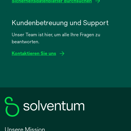
Sicherheitsdatenblätter durchsuchen
wird
in
Kundenbetreuung und Support
einer
Unser Team ist hier, um alle Ihre Fragen zu
neuen
beantworten.
Registerkarte
geöffnet
Kontaktieren Sie uns
Unsere Mission