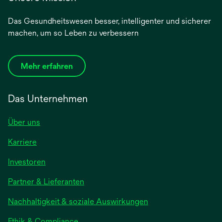
Das Gesundheitswesen besser, intelligenter und sicherer
machen, um so Leben zu verbessern
Mehr erfahren
Das Unternehmen
Über uns
Karriere
wird
Investoren
in
Partner & Lieferanten
einer
neuen
Nachhaltigkeit & soziale Auswirkungen
Registerkarte
geöffnet
Ethik & Compliance