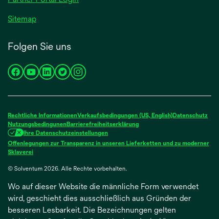
Sitemap
Folgen Sie uns
wird
wird
wird
wird
wird
in
in
in
in
in
einer
einer
einer
einer
einer
neuen
neuen
neuen
neuen
neuen
Rechtliche Informationen
Verkaufsbedingungen (US, English)
Datenschutz
Registerkarte
Registerkarte
Registerkarte
Registerkarte
Registerkarte
Nutzungsbedingunen
Barrierefreiheitserklärung
Ihre Datenschutzeinstellungen
geöffnet
geöffnet
geöffnet
geöffnet
geöffnet
Offenlegungen zur Transparenz in unseren Lieferketten und zu moderner
wird
Sklaverei
in
© Solventum 2026. Alle Rechte vorbehalten.
einer
neuen
Wo auf dieser Website die männliche Form verwendet
Registerkarte
geöffnet
wird, geschieht dies ausschließlich aus Gründen der
besseren Lesbarkeit. Die Bezeichnungen gelten