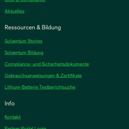
wird
Aktuelles
in
einer
Ressourcen & Bildung
neuen
Registerkarte
Solventum Stories
geöffnet
Solventum Bildung
Compliance- und Sicherheitsdokumente
wird
Gebrauchsanweisungen & Zertifikate
in
wird
Lithium-Batterie Testberichtsuche
einer
in
neuen
einer
Info
Registerkarte
neuen
geöffnet
Registerkarte
Kontakt
geöffnet
Partner Portal Login