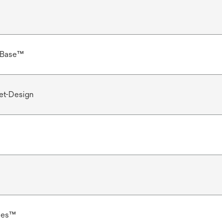
oBase™
et-Design
ries™