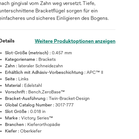
nach gingival vom Zahn weg versetzt. Tiefe,
unterschnittene Bracketflügel sorgen für ein
einfacheres und sicheres Einligieren des Bogens.
Details
Weitere Produktoptionen anzeigen
Slot-Größe (metrisch) :
0.457 mm
Kategoriename :
Brackets
Zahn :
lateraler Schneidezahn
Erhältlich mit Adhäsiv-Vorbeschichtung :
APC™ II
Seite :
Links
Material :
Edelstahl
Vorschrift :
Bench,ZeroBase™
Zum Vergrößern mit der Maus über da
Bracket-Ausführung :
Twin-Bracket-Design
Global Catalog Number :
3017-777
Slot Größe :
0.018 in
Marke :
Victory Series™
Branchen :
Kieferorthopädie
Kiefer :
Oberkiefer