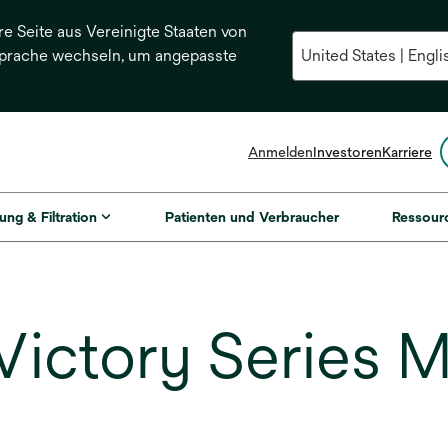
re Seite aus Vereinigte Staaten von
Sprache wechseln, um angepasste
Anmelden
Investoren
Karriere
ung & Filtration
Patienten und Verbraucher
Ressour
ictory Series 