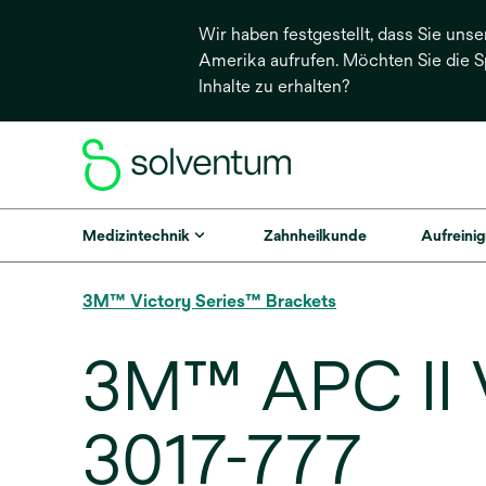
Wir haben festgestellt, dass Sie unse
Amerika aufrufen. Möchten Sie die 
Inhalte zu erhalten?
Medizintechnik
Zahnheilkunde
Aufreinig
3M™ Victory Series™ Brackets
3M™ APC II V
3017-777