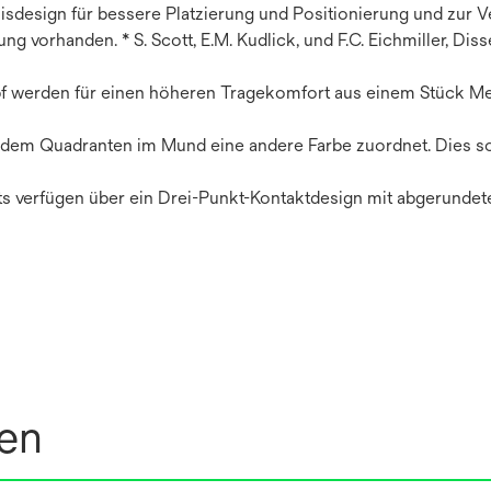
sdesign für bessere Platzierung und Positionierung und zur V
ung vorhanden. * S. Scott, E.M. Kudlick, und F.C. Eichmiller, Di
pf werden für einen höheren Tragekomfort aus einem Stück Me
edem Quadranten im Mund eine andere Farbe zuordnet. Dies so
ts verfügen über ein Drei-Punkt-Kontaktdesign mit abgerunde
nen