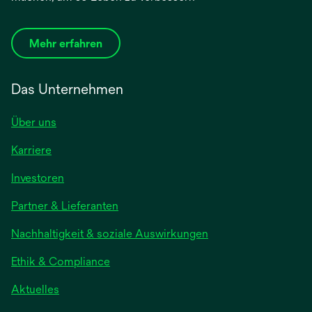
Mehr erfahren
Das Unternehmen
Über uns
Karriere
wird
Investoren
in
Partner & Lieferanten
einer
neuen
Nachhaltigkeit & soziale Auswirkungen
Registerkarte
geöffnet
Ethik & Compliance
wird
Aktuelles
in