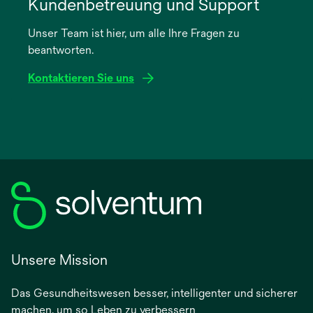
in
Kundenbetreuung und Support
einer
Unser Team ist hier, um alle Ihre Fragen zu
neuen
beantworten.
Registerkarte
geöffnet
Kontaktieren Sie uns
Unsere Mission
Das Gesundheitswesen besser, intelligenter und sicherer
machen, um so Leben zu verbessern