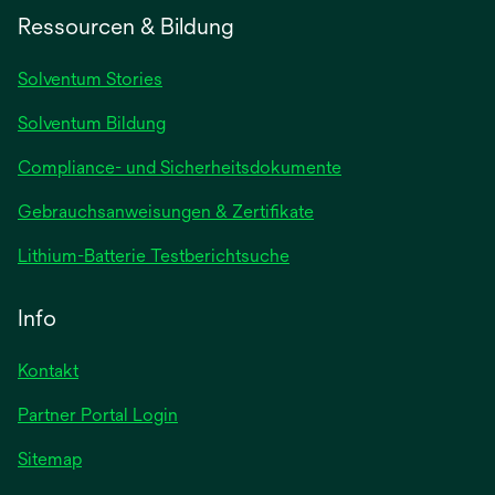
einer
Ressourcen & Bildung
neuen
Registerkarte
Solventum Stories
geöffnet
Solventum Bildung
Compliance- und Sicherheitsdokumente
wird
Gebrauchsanweisungen & Zertifikate
in
wird
Lithium-Batterie Testberichtsuche
einer
in
neuen
einer
Info
Registerkarte
neuen
geöffnet
Registerkarte
Kontakt
geöffnet
Partner Portal Login
Sitemap