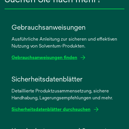
Gebrauchsanweisungen
Ausführliche Anleitung zur sicheren und effektiven
Nutzung von Solventum-Produkten.
Gebrauchsanweisungen finden
wird
in
Sicherheitsdatenblätter
einer
Detaillierte Produktzusammensetzung, sichere
neuen
Handhabung, Lagerungsempfehlungen und mehr.
Registerkarte
geöffnet
Sicherheitsdatenblätter durchsuchen
wird