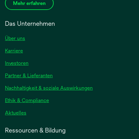
Mehr erfahren
Das Unternehmen
Über uns
Karriere
wird
Investoren
in
Partner & Lieferanten
einer
neuen
Nachhaltigkeit & soziale Auswirkungen
Registerkarte
geöffnet
Ethik & Compliance
wird
Aktuelles
in
einer
Ressourcen & Bildung
neuen