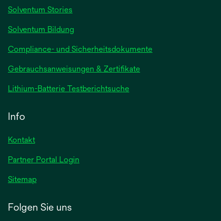
Registerkarte
Solventum Stories
geöffnet
Solventum Bildung
Compliance- und Sicherheitsdokumente
wird
Gebrauchsanweisungen & Zertifikate
in
wird
Lithium-Batterie Testberichtsuche
einer
in
neuen
einer
Info
Registerkarte
neuen
geöffnet
Registerkarte
Kontakt
geöffnet
Partner Portal Login
Sitemap
Folgen Sie uns