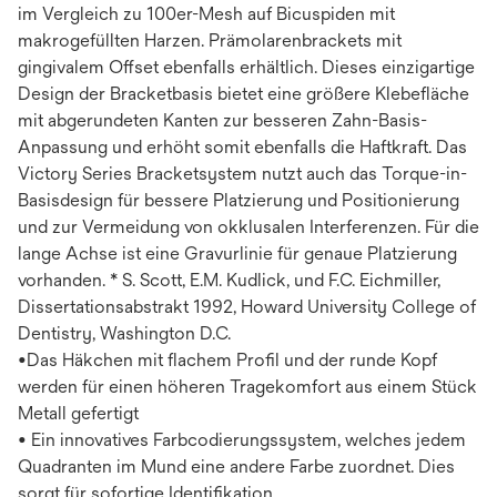
im Vergleich zu 100er-Mesh auf Bicuspiden mit
makrogefüllten Harzen. Prämolarenbrackets mit
gingivalem Offset ebenfalls erhältlich. Dieses einzigartige
Design der Bracketbasis bietet eine größere Klebefläche
mit abgerundeten Kanten zur besseren Zahn-Basis-
Anpassung und erhöht somit ebenfalls die Haftkraft. Das
Victory Series Bracketsystem nutzt auch das Torque-in-
Basisdesign für bessere Platzierung und Positionierung
und zur Vermeidung von okklusalen Interferenzen. Für die
lange Achse ist eine Gravurlinie für genaue Platzierung
vorhanden. * S. Scott, E.M. Kudlick, und F.C. Eichmiller,
Dissertationsabstrakt 1992, Howard University College of
Dentistry, Washington D.C.
•Das Häkchen mit flachem Profil und der runde Kopf
werden für einen höheren Tragekomfort aus einem Stück
Metall gefertigt
• Ein innovatives Farbcodierungssystem, welches jedem
Quadranten im Mund eine andere Farbe zuordnet. Dies
sorgt für sofortige Identifikation.