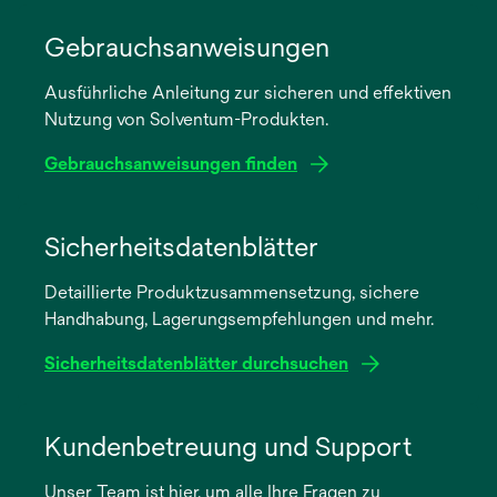
Gebrauchsanweisungen
Ausführliche Anleitung zur sicheren und effektiven
Nutzung von Solventum-Produkten.
Gebrauchsanweisungen finden
wird
in
Sicherheitsdatenblätter
einer
Detaillierte Produktzusammensetzung, sichere
neuen
Handhabung, Lagerungsempfehlungen und mehr.
Registerkarte
geöffnet
Sicherheitsdatenblätter durchsuchen
wird
in
Kundenbetreuung und Support
einer
Unser Team ist hier, um alle Ihre Fragen zu
neuen