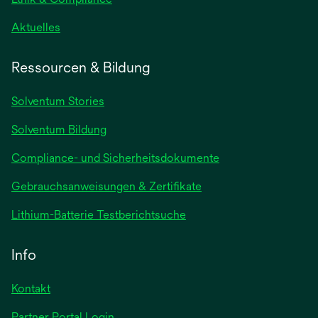
wird
Aktuelles
in
einer
Ressourcen & Bildung
neuen
Registerkarte
Solventum Stories
geöffnet
Solventum Bildung
Compliance- und Sicherheitsdokumente
wird
Gebrauchsanweisungen & Zertifikate
in
wird
Lithium-Batterie Testberichtsuche
einer
in
neuen
einer
Info
Registerkarte
neuen
geöffnet
Registerkarte
Kontakt
geöffnet
Partner Portal Login