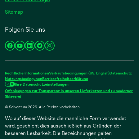
Sitemap
Folgen Sie uns
wird
wird
wird
wird
wird
in
in
in
in
in
einer
einer
einer
einer
einer
neuen
neuen
neuen
neuen
neuen
Rechtliche Informationen
Verkaufsbedingungen (US, English)
Datenschutz
Registerkarte
Registerkarte
Registerkarte
Registerkarte
Registerkarte
Nutzungsbedingunen
Barrierefreiheitserklärung
Ihre Datenschutzeinstellungen
geöffnet
geöffnet
geöffnet
geöffnet
geöffnet
Offenlegungen zur Transparenz in unseren Lieferketten und zu moderner
wird
Sklaverei
in
© Solventum 2026. Alle Rechte vorbehalten.
einer
neuen
Wo auf dieser Website die männliche Form verwendet
Registerkarte
geöffnet
wird, geschieht dies ausschließlich aus Gründen der
besseren Lesbarkeit. Die Bezeichnungen gelten