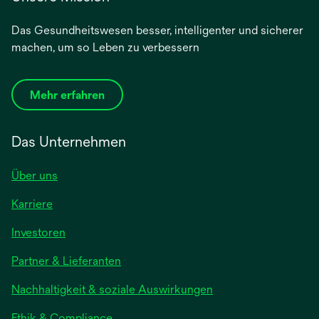
Das Gesundheitswesen besser, intelligenter und sicherer
machen, um so Leben zu verbessern
Mehr erfahren
Das Unternehmen
Über uns
Karriere
wird
Investoren
in
Partner & Lieferanten
einer
neuen
Nachhaltigkeit & soziale Auswirkungen
Registerkarte
geöffnet
Ethik & Compliance