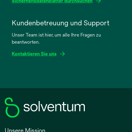
Sicherheitsdatenblätter durchsuchen
wird
in
Kundenbetreuung und Support
einer
Unser Team ist hier, um alle Ihre Fragen zu
neuen
beantworten.
Registerkarte
geöffnet
Kontaktieren Sie uns
Unsere Mission