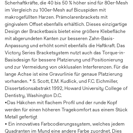
Scherhaftkräfte, die 40 bis 50 % höher sind für 80er-Mesh
im Vergleich zu 100er-Mesh auf Bicuspiden mit
makrogefüllten Harzen. Prämolarenbrackets mit
gingivalem Offset ebenfalls erhältlich. Dieses einzigartige
Design der Bracketbasis bietet eine größere Klebefläche
mit abgerundeten Kanten zur besseren Zahn-Basis-
Anpassung und erhöht somit ebenfalls die Haftkraft. Das
Victory Series Bracketsystem nutzt auch das Torque-in-
Basisdesign für bessere Platzierung und Positionierung
und zur Vermeidung von okklusalen Interferenzen. Für die
lange Achse ist eine Gravurlinie für genaue Platzierung
vorhanden. * S. Scott, E.M. Kudlick, und F.C. Eichmiller,
Dissertationsabstrakt 1992, Howard University College of
Dentistry, Washington D.C.
•Das Häkchen mit flachem Profil und der runde Kopf
werden für einen höheren Tragekomfort aus einem Stück
Metall gefertigt
• Ein innovatives Farbcodierungssystem, welches jedem
Quadranten im Mund eine andere Farbe zuordnet. Dies