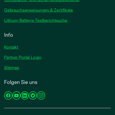
wird
Gebrauchsanweisungen & Zertifikate
in
wird
Lithium-Batterie Testberichtsuche
einer
in
neuen
einer
Info
Registerkarte
neuen
geöffnet
Registerkarte
Kontakt
geöffnet
Partner Portal Login
Sitemap
Folgen Sie uns
wird
wird
wird
wird
wird
in
in
in
in
in
einer
einer
einer
einer
einer