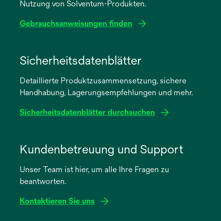
Nutzung von Solventum-Produkten.
Gebrauchsanweisungen finden
wird
in
Sicherheitsdatenblätter
einer
Detaillierte Produktzusammensetzung, sichere
neuen
Handhabung, Lagerungsempfehlungen und mehr.
Registerkarte
geöffnet
Sicherheitsdatenblätter durchsuchen
wird
in
Kundenbetreuung und Support
einer
Unser Team ist hier, um alle Ihre Fragen zu
neuen
beantworten.
Registerkarte
geöffnet
Kontaktieren Sie uns