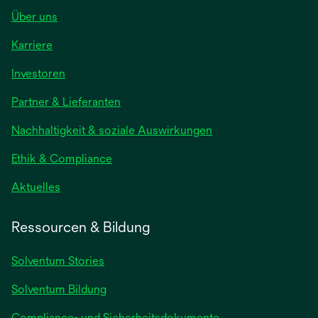
Über uns
Karriere
wird
Investoren
in
Partner & Lieferanten
einer
neuen
Nachhaltigkeit & soziale Auswirkungen
Registerkarte
geöffnet
Ethik & Compliance
wird
Aktuelles
in
einer
Ressourcen & Bildung
neuen
Registerkarte
Solventum Stories
geöffnet
Solventum Bildung
Compliance- und Sicherheitsdokumente