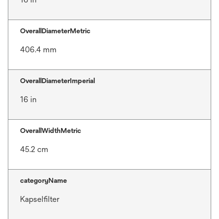
OverallDiameterMetric
406.4 mm
OverallDiameterImperial
16 in
OverallWidthMetric
45.2 cm
categoryName
Kapselfilter