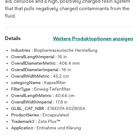
aid, cellulose and a high, positively charged resin system
that that pulls negatively charged contaminants from the
fluid.
Details
Weitere Produktoptionen anzeigen
Industries :
Biopharmazeutische Herstellung
OverallLengthImperial :
16 in
OverallDiameterMetric :
406.4 mm
OverallDiameterImperial :
16 in
OverallWidthMetric :
45.2 cm
categoryName :
Kapselfilter
FilterType :
Einweg-Tiefenfilter
OverallLengthMetric :
40.64 cm
OverallWidthImperial :
17.8 in
GLBL_CAT_NBR :
E16E07A 60ZB05A
ProductSeries :
Encapsulated
Trademark2 :
Zeta Plus™
Application :
Entnahme und Klärung