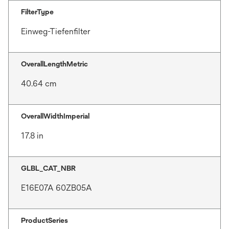
FilterType
Einweg-Tiefenfilter
OverallLengthMetric
40.64 cm
OverallWidthImperial
17.8 in
GLBL_CAT_NBR
E16E07A 60ZB05A
ProductSeries