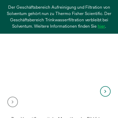
Der Geschäftsbereich Aufreinigung und Filtration von
Solventum gehört nun zu Thermo Fisher Scientific. Der
Geschäftsbereich Trinkwasserfiltration verbleibt bei
wird
Solventum. Weitere Informationen finden Sie
hier
.
in
einer
neuen
Regist
geöffn