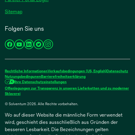
Sitemap
Folgen Sie uns
wird
wird
wird
wird
wird
in
in
in
in
in
einer
einer
einer
einer
einer
neuen
neuen
neuen
neuen
neuen
Rechtliche Informationen
Verkaufsbedingungen (US, English)
Datenschutz
Registerkarte
Registerkarte
Registerkarte
Registerkarte
Registerkarte
Nutzungsbedingunen
Barrierefreiheitserklärung
Ihre Datenschutzeinstellungen
geöffnet
geöffnet
geöffnet
geöffnet
geöffnet
Offenlegungen zur Transparenz in unseren Lieferketten und zu moderner
wird
Sklaverei
in
© Solventum 2026. Alle Rechte vorbehalten.
einer
neuen
Wo auf dieser Website die männliche Form verwendet
Registerkarte
geöffnet
wird, geschieht dies ausschließlich aus Gründen der
besseren Lesbarkeit. Die Bezeichnungen gelten