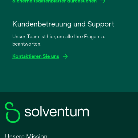
Sicherheitsdatenblätter durchsuchen
wird
in
Kundenbetreuung und Support
einer
Unser Team ist hier, um alle Ihre Fragen zu
neuen
beantworten.
Registerkarte
geöffnet
Kontaktieren Sie uns
Unsere Mission