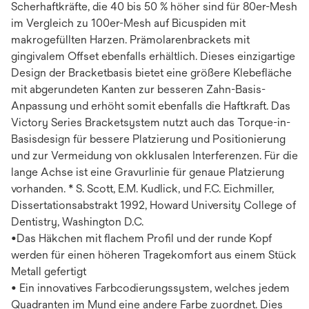
Scherhaftkräfte, die 40 bis 50 % höher sind für 80er-Mesh
im Vergleich zu 100er-Mesh auf Bicuspiden mit
makrogefüllten Harzen. Prämolarenbrackets mit
gingivalem Offset ebenfalls erhältlich. Dieses einzigartige
Design der Bracketbasis bietet eine größere Klebefläche
mit abgerundeten Kanten zur besseren Zahn-Basis-
Anpassung und erhöht somit ebenfalls die Haftkraft. Das
Victory Series Bracketsystem nutzt auch das Torque-in-
Basisdesign für bessere Platzierung und Positionierung
und zur Vermeidung von okklusalen Interferenzen. Für die
lange Achse ist eine Gravurlinie für genaue Platzierung
vorhanden. * S. Scott, E.M. Kudlick, und F.C. Eichmiller,
Dissertationsabstrakt 1992, Howard University College of
Dentistry, Washington D.C.
•Das Häkchen mit flachem Profil und der runde Kopf
werden für einen höheren Tragekomfort aus einem Stück
Metall gefertigt
• Ein innovatives Farbcodierungssystem, welches jedem
Quadranten im Mund eine andere Farbe zuordnet. Dies