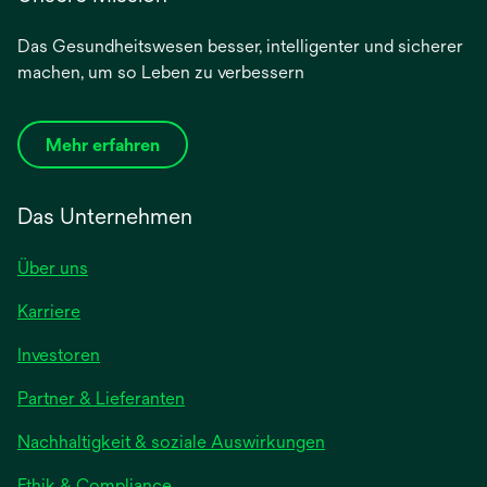
Das Gesundheitswesen besser, intelligenter und sicherer
machen, um so Leben zu verbessern
Mehr erfahren
Das Unternehmen
Über uns
Karriere
wird
Investoren
in
Partner & Lieferanten
einer
neuen
Nachhaltigkeit & soziale Auswirkungen
Registerkarte
geöffnet
Ethik & Compliance