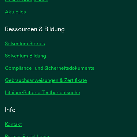
wird
Aktuelles
in
einer
Ressourcen & Bildung
neuen
Registerkarte
Solventum Stories
geöffnet
Solventum Bildung
Compliance- und Sicherheitsdokumente
wird
Gebrauchsanweisungen & Zertifikate
in
wird
Lithium-Batterie Testberichtsuche
einer
in
neuen
einer
Info
Registerkarte
neuen
geöffnet
Registerkarte
Kontakt
geöffnet
Partner Portal Login