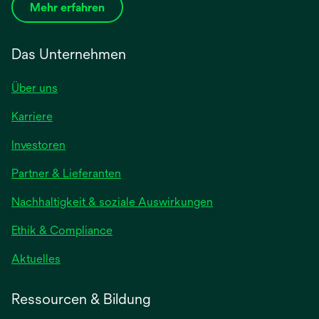
Mehr erfahren
Das Unternehmen
Über uns
Karriere
wird
Investoren
in
Partner & Lieferanten
einer
neuen
Nachhaltigkeit & soziale Auswirkungen
Registerkarte
geöffnet
Ethik & Compliance
wird
Aktuelles
in
einer
Ressourcen & Bildung
neuen