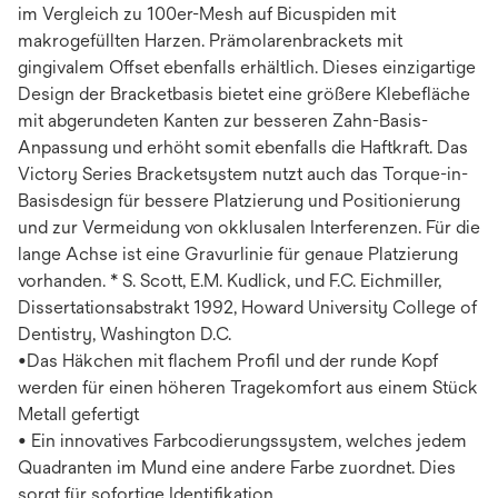
im Vergleich zu 100er-Mesh auf Bicuspiden mit
makrogefüllten Harzen. Prämolarenbrackets mit
gingivalem Offset ebenfalls erhältlich. Dieses einzigartige
Design der Bracketbasis bietet eine größere Klebefläche
mit abgerundeten Kanten zur besseren Zahn-Basis-
Anpassung und erhöht somit ebenfalls die Haftkraft. Das
Victory Series Bracketsystem nutzt auch das Torque-in-
Basisdesign für bessere Platzierung und Positionierung
und zur Vermeidung von okklusalen Interferenzen. Für die
lange Achse ist eine Gravurlinie für genaue Platzierung
vorhanden. * S. Scott, E.M. Kudlick, und F.C. Eichmiller,
Dissertationsabstrakt 1992, Howard University College of
Dentistry, Washington D.C.
•Das Häkchen mit flachem Profil und der runde Kopf
werden für einen höheren Tragekomfort aus einem Stück
Metall gefertigt
• Ein innovatives Farbcodierungssystem, welches jedem
Quadranten im Mund eine andere Farbe zuordnet. Dies
sorgt für sofortige Identifikation.