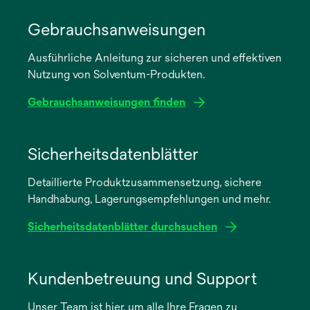
Gebrauchsanweisungen
Ausführliche Anleitung zur sicheren und effektiven
Nutzung von Solventum-Produkten.
Gebrauchsanweisungen finden
wird
in
Sicherheitsdatenblätter
einer
Detaillierte Produktzusammensetzung, sichere
neuen
Handhabung, Lagerungsempfehlungen und mehr.
Registerkarte
geöffnet
Sicherheitsdatenblätter durchsuchen
wird
in
Kundenbetreuung und Support
einer
Unser Team ist hier, um alle Ihre Fragen zu
neuen