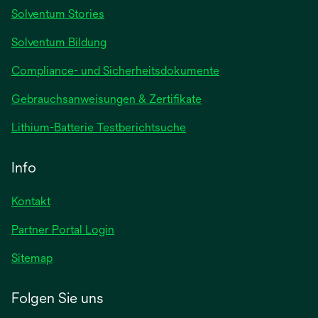
Registerkarte
Solventum Stories
geöffnet
Solventum Bildung
Compliance- und Sicherheitsdokumente
wird
Gebrauchsanweisungen & Zertifikate
in
wird
Lithium-Batterie Testberichtsuche
einer
in
neuen
einer
Info
Registerkarte
neuen
geöffnet
Registerkarte
Kontakt
geöffnet
Partner Portal Login
Sitemap
Folgen Sie uns