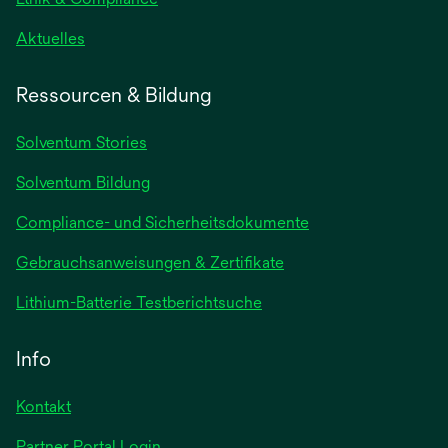
wird
Aktuelles
in
einer
Ressourcen & Bildung
neuen
Registerkarte
Solventum Stories
geöffnet
Solventum Bildung
Compliance- und Sicherheitsdokumente
wird
Gebrauchsanweisungen & Zertifikate
in
wird
Lithium-Batterie Testberichtsuche
einer
in
neuen
einer
Info
Registerkarte
neuen
geöffnet
Registerkarte
Kontakt
geöffnet
Partner Portal Login