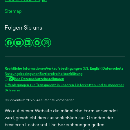
Sitemap
Folgen Sie uns
wird
wird
wird
wird
wird
in
in
in
in
in
einer
einer
einer
einer
einer
neuen
neuen
neuen
neuen
neuen
Rechtliche Informationen
Verkaufsbedingungen (US, English)
Datenschutz
Registerkarte
Registerkarte
Registerkarte
Registerkarte
Registerkarte
Nutzungsbedingunen
Barrierefreiheitserklärung
Ihre Datenschutzeinstellungen
geöffnet
geöffnet
geöffnet
geöffnet
geöffnet
Offenlegungen zur Transparenz in unseren Lieferketten und zu moderner
wird
Sklaverei
in
© Solventum 2026. Alle Rechte vorbehalten.
einer
neuen
Wo auf dieser Website die männliche Form verwendet
Registerkarte
geöffnet
wird, geschieht dies ausschließlich aus Gründen der
besseren Lesbarkeit. Die Bezeichnungen gelten