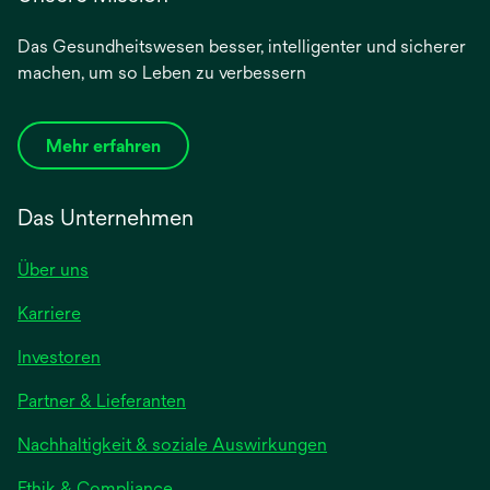
Das Gesundheitswesen besser, intelligenter und sicherer
machen, um so Leben zu verbessern
Mehr erfahren
Das Unternehmen
Über uns
Karriere
wird
Investoren
in
Partner & Lieferanten
einer
neuen
Nachhaltigkeit & soziale Auswirkungen
Registerkarte
geöffnet
Ethik & Compliance