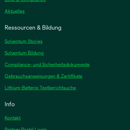
wird
Aktuelles
in
einer
Ressourcen & Bildung
neuen
Registerkarte
Solventum Stories
geöffnet
Solventum Bildung
Compliance- und Sicherheitsdokumente
wird
Gebrauchsanweisungen & Zertifikate
in
wird
Lithium-Batterie Testberichtsuche
einer
in
neuen
einer
Info
Registerkarte
neuen
geöffnet
Registerkarte
Kontakt
geöffnet
Partner Portal Login