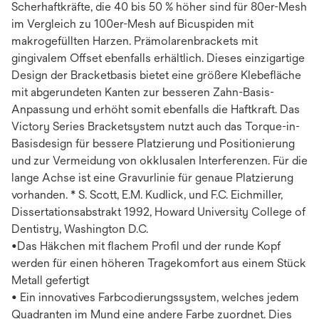
Scherhaftkräfte, die 40 bis 50 % höher sind für 80er-Mesh
im Vergleich zu 100er-Mesh auf Bicuspiden mit
makrogefüllten Harzen. Prämolarenbrackets mit
gingivalem Offset ebenfalls erhältlich. Dieses einzigartige
Design der Bracketbasis bietet eine größere Klebefläche
mit abgerundeten Kanten zur besseren Zahn-Basis-
Anpassung und erhöht somit ebenfalls die Haftkraft. Das
Victory Series Bracketsystem nutzt auch das Torque-in-
Basisdesign für bessere Platzierung und Positionierung
und zur Vermeidung von okklusalen Interferenzen. Für die
lange Achse ist eine Gravurlinie für genaue Platzierung
vorhanden. * S. Scott, E.M. Kudlick, und F.C. Eichmiller,
Dissertationsabstrakt 1992, Howard University College of
Dentistry, Washington D.C.
•Das Häkchen mit flachem Profil und der runde Kopf
werden für einen höheren Tragekomfort aus einem Stück
Metall gefertigt
• Ein innovatives Farbcodierungssystem, welches jedem
Quadranten im Mund eine andere Farbe zuordnet. Dies