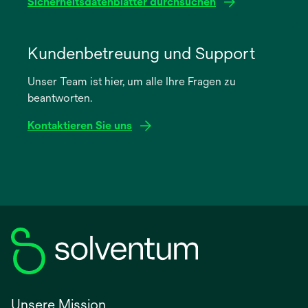
Sicherheitsdatenblätter durchsuchen
wird
in
Kundenbetreuung und Support
einer
Unser Team ist hier, um alle Ihre Fragen zu
neuen
beantworten.
Registerkarte
geöffnet
Kontaktieren Sie uns
Unsere Mission