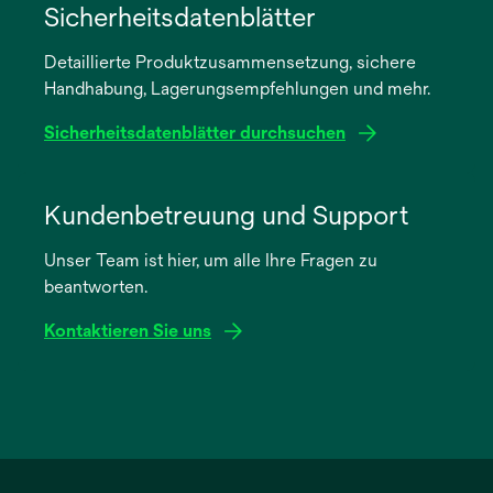
in
Sicherheitsdatenblätter
einer
Detaillierte Produktzusammensetzung, sichere
neuen
Handhabung, Lagerungsempfehlungen und mehr.
Registerkarte
geöffnet
Sicherheitsdatenblätter durchsuchen
wird
in
Kundenbetreuung und Support
einer
Unser Team ist hier, um alle Ihre Fragen zu
neuen
beantworten.
Registerkarte
geöffnet
Kontaktieren Sie uns