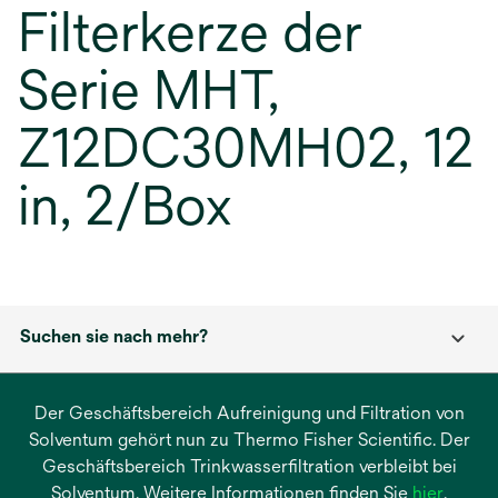
Filterkerze der
Serie MHT,
Z12DC30MH02, 12
in, 2/Box
Suchen sie nach mehr?
Der Geschäftsbereich Aufreinigung und Filtration von
Solventum gehört nun zu Thermo Fisher Scientific. Der
Geschäftsbereich Trinkwasserfiltration verbleibt bei
wird
Solventum. Weitere Informationen finden Sie
hier
.