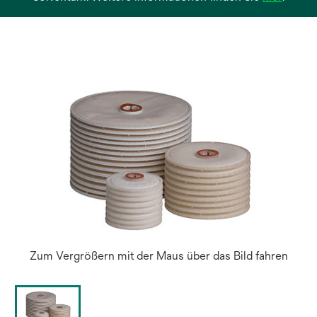
in
einer
neuen
Regist
geöffn
Zum Vergrößern mit der Maus über das Bild fahren