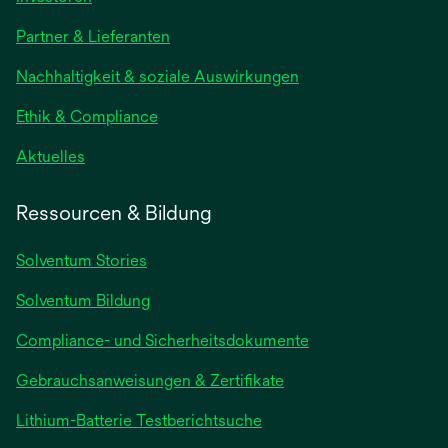
in
Partner & Lieferanten
einer
neuen
Nachhaltigkeit & soziale Auswirkungen
Registerkarte
geöffnet
Ethik & Compliance
wird
Aktuelles
in
einer
Ressourcen & Bildung
neuen
Registerkarte
Solventum Stories
geöffnet
Solventum Bildung
Compliance- und Sicherheitsdokumente
wird
Gebrauchsanweisungen & Zertifikate
in
wird
Lithium-Batterie Testberichtsuche
einer
in