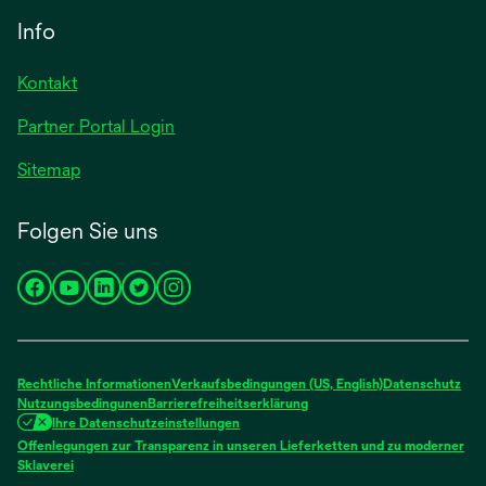
neuen
einer
Info
Registerkarte
neuen
geöffnet
Registerkarte
Kontakt
geöffnet
Partner Portal Login
Sitemap
Folgen Sie uns
wird
wird
wird
wird
wird
in
in
in
in
in
einer
einer
einer
einer
einer
neuen
neuen
neuen
neuen
neuen
Rechtliche Informationen
Verkaufsbedingungen (US, English)
Datenschutz
Registerkarte
Registerkarte
Registerkarte
Registerkarte
Registerkarte
Nutzungsbedingunen
Barrierefreiheitserklärung
Ihre Datenschutzeinstellungen
geöffnet
geöffnet
geöffnet
geöffnet
geöffnet
Offenlegungen zur Transparenz in unseren Lieferketten und zu moderner
wird
Sklaverei
in