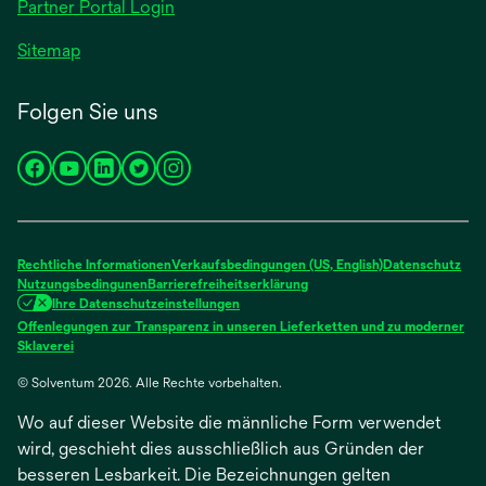
Partner Portal Login
Sitemap
Folgen Sie uns
wird
wird
wird
wird
wird
in
in
in
in
in
einer
einer
einer
einer
einer
neuen
neuen
neuen
neuen
neuen
Rechtliche Informationen
Verkaufsbedingungen (US, English)
Datenschutz
Registerkarte
Registerkarte
Registerkarte
Registerkarte
Registerkarte
Nutzungsbedingunen
Barrierefreiheitserklärung
Ihre Datenschutzeinstellungen
geöffnet
geöffnet
geöffnet
geöffnet
geöffnet
Offenlegungen zur Transparenz in unseren Lieferketten und zu moderner
wird
Sklaverei
in
© Solventum 2026. Alle Rechte vorbehalten.
einer
neuen
Wo auf dieser Website die männliche Form verwendet
Registerkarte
geöffnet
wird, geschieht dies ausschließlich aus Gründen der
besseren Lesbarkeit. Die Bezeichnungen gelten