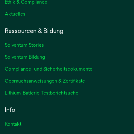
geöffnet
Ethik & Compliance
wird
Aktuelles
in
einer
Ressourcen & Bildung
neuen
Registerkarte
Solventum Stories
geöffnet
Solventum Bildung
Compliance- und Sicherheitsdokumente
wird
Gebrauchsanweisungen & Zertifikate
in
wird
Lithium-Batterie Testberichtsuche
einer
in
neuen
einer
Info
Registerkarte
neuen
geöffnet
Registerkarte
Kontakt
geöffnet