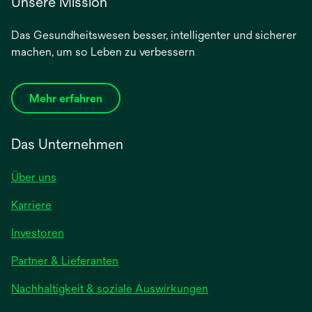
Unsere Mission
Das Gesundheitswesen besser, intelligenter und sicherer
machen, um so Leben zu verbessern
Mehr erfahren
Das Unternehmen
Über uns
Karriere
wird
Investoren
in
Partner & Lieferanten
einer
neuen
Nachhaltigkeit & soziale Auswirkungen
Registerkarte