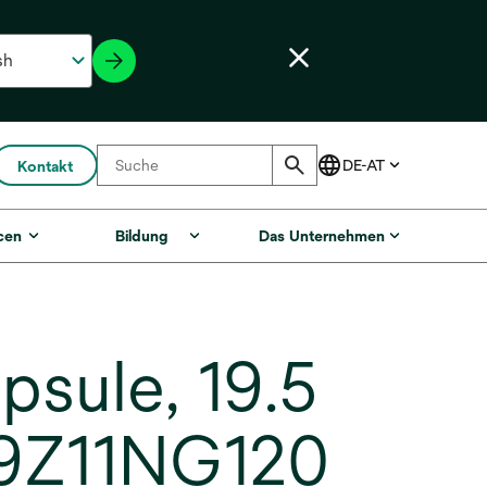
Kontakt
cen
Bildung
Das Unternehmen
psule, 19.5
19Z11NG120