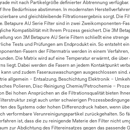
grade mit nach Partikelgröße definierter Abtrennung verfügbar
 auf Ihre Bedürfnisse abstimmen. In modernsten Herstellverfahre
oduzierbare und gleichbleibende Filtrationsergebnis sorgt. Die
lle. Betapure AU Serie Filter sind in zwei Zweikomponenten-F
liche Kompatibilität mit Ihrem Prozess gesichert. Die 3M Beta
tellung von 3M Betapure AU Serie Filtern schließt eine strenge
iche Tests und Prüfungen am Endprodukt ein. So entsteht ein Pr
omponenten-Fasern der Filtermatrix werden in einem Verfahren
nden. Die Matrix wird auf eine Temperatur erwärmt, die über
 liegt. Dabei werden die Fasern an jedem Kontaktpunkt verbun
rden kann und zudem Faserauswaschungen ausgeschlossen sin
trie allgemein – Entsalzung, Beschichtung Elektronik – Umkeh
ches Polieren, Disc-Reinigung Chemie/Petrochemie – Prozes
ion Bei hohen Ansprüchen an die Filtrationsqualität bieten Ihn
Filterstruktur zeigt auch unter schwierigen Prozessbedingun
n des Systems oder hohen Differenzdruck haben, wenn überha
uch verformbare Verunreinigungspartikel zurückgehalten. So fäl
verfahren ist, dass die zu reinigende Materie den Filter nicht
um zur Abdichtung des Filtereinsatzes gegen das passende G