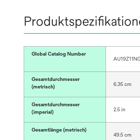
Produktspezifikatio
Global Catalog Number
AU19Z11N
Gesamtdurchmesser
6.35 cm
(metrisch)
Gesamtdurchmesser
2.5 in
(imperial)
Gesamtlänge (metrisch)
49.5 cm