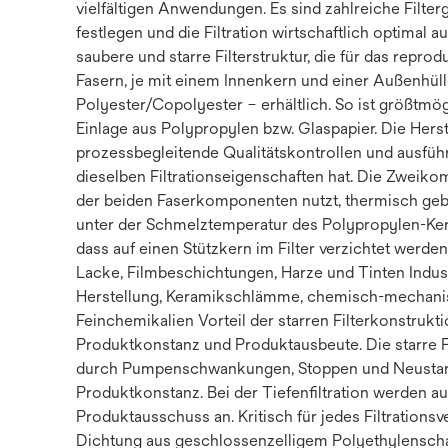
vielfältigen Anwendungen. Es sind zahlreiche Filter
festlegen und die Filtration wirtschaftlich optimal
saubere und starre Filterstruktur, die für das repr
Fasern, je mit einem Innenkern und einer Außenhü
Polyester/Copolyester – erhältlich. So ist größtmög
Einlage aus Polypropylen bzw. Glaspapier. Die Hers
prozessbegleitende Qualitätskontrollen und ausführl
dieselben Filtrationseigenschaften hat. Die Zweik
der beiden Faserkomponenten nutzt, thermisch gebu
unter der Schmelztemperatur des Polypropylen-Kerns
dass auf einen Stützkern im Filter verzichtet we
Lacke, Filmbeschichtungen, Harze und Tinten Indus
Herstellung, Keramikschlämme, chemisch-mechanis
Feinchemikalien Vorteil der starren Filterkonstrukt
Produktkonstanz und Produktausbeute. Die starre 
durch Pumpenschwankungen, Stoppen und Neustarte
Produktkonstanz. Bei der Tiefenfiltration werden a
Produktausschuss an. Kritisch für jedes Filtrations
Dichtung aus geschlossenzelligem Polyethylenscha