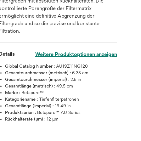
Filtergraden mit absoluten Rückhalteraten. Die
kontrollierte Porengröße der Filtermatrix
ermöglicht eine definitive Abgrenzung der
Filtergrade und so die präzise und konstante
Filtration.
Details
Weitere Produktoptionen anzeigen
Global Catalog Number :
AU19Z11NG120
Gesamtdurchmesser (metrisch) :
6.35 cm
Gesamtdurchmesser (imperial) :
2.5 in
Gesamtlänge (metrisch) :
49.5 cm
Marke :
Betapure™
Kategoriename :
Tiefenfilterpatronen
Gesamtlänge (imperial) :
19.49 in
Produktserien :
Betapure™ AU Series
Rückhalterate (µm) :
12 μm