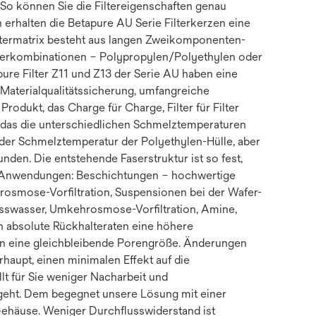
. So können Sie die Filtereigenschaften genau
n erhalten die Betapure AU Serie Filterkerzen eine
 Filtermatrix besteht aus langen Zweikomponenten-
aserkombinationen – Polypropylen/Polyethylen oder
pure Filter Z11 und Z13 der Serie AU haben eine
 Materialqualitätssicherung, umfangreiche
odukt, das Charge für Charge, Filter für Filter
, das die unterschiedlichen Schmelztemperaturen
 der Schmelztemperatur der Polyethylen-Hülle, aber
den. Die entstehende Faserstruktur ist so fest,
d. Anwendungen: Beschichtungen – hochwertige
rosmose-Vorfiltration, Suspensionen bei der Wafer-
swasser, Umkehrosmose-Vorfiltration, Amine,
en absolute Rückhalteraten eine höhere
gen eine gleichbleibende Porengröße. Änderungen
upt, einen minimalen Effekt auf die
lt für Sie weniger Nacharbeit und
 umgeht. Dem begegnet unsere Lösung mit einer
ehäuse. Weniger Durchflusswiderstand ist