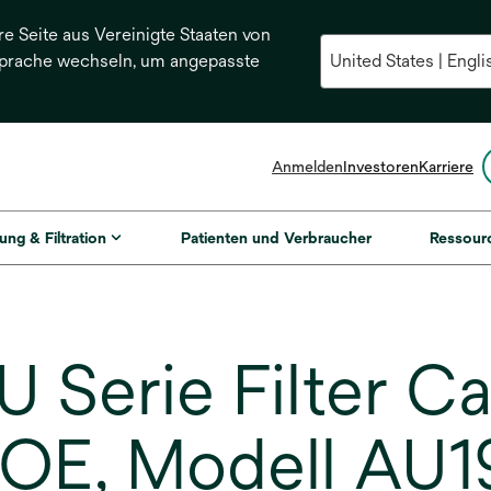
re Seite aus Vereinigte Staaten von
Sprache wechseln, um angepasste
Anmelden
Investoren
Karriere
ung & Filtration
Patienten und Verbraucher
Ressour
Serie Filter Ca
 DOE, Modell AU