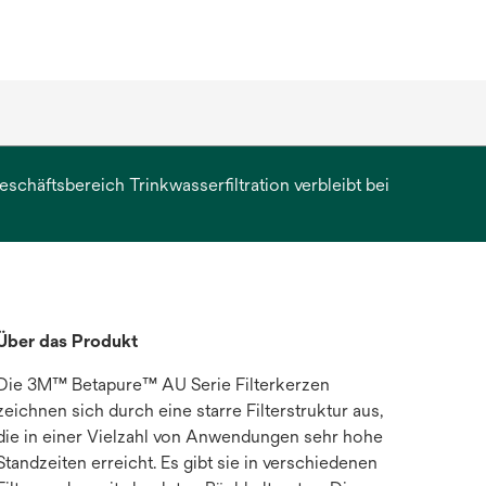
chäftsbereich Trinkwasserfiltration verbleibt bei
erkarte
et
Über das Produkt
Die 3M™ Betapure™ AU Serie Filterkerzen
zeichnen sich durch eine starre Filterstruktur aus,
die in einer Vielzahl von Anwendungen sehr hohe
Standzeiten erreicht. Es gibt sie in verschiedenen