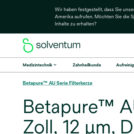
Wir haben festgestellt, dass Sie unse
Amerika aufrufen. Möchten Sie die 
Inhalte zu erhalten?
Medizintechnik
Zahnheilkunde
Aufreinig
Betapure™ AU Serie Filterkerze
Betapure™ AU 
Zoll, 12 µm,