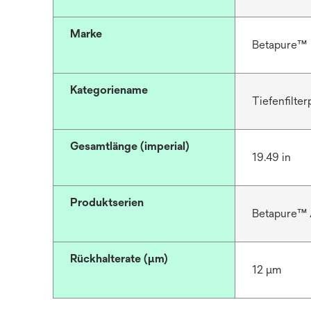
Marke
Betapure™
Kategoriename
Tiefenfilte
Gesamtlänge (imperial)
19.49 in
Produktserien
Betapure™ 
Rückhalterate (µm)
12 μm