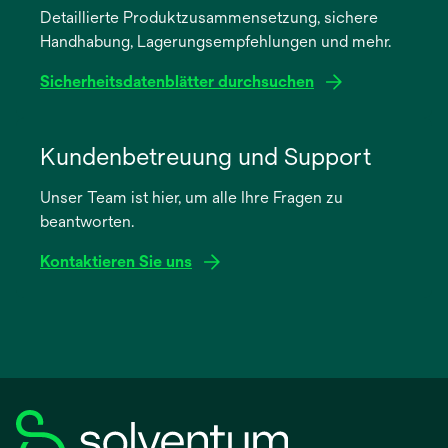
Detaillierte Produktzusammensetzung, sichere
neuen
Handhabung, Lagerungsempfehlungen und mehr.
Registerkarte
geöffnet
Sicherheitsdatenblätter durchsuchen
wird
in
Kundenbetreuung und Support
einer
Unser Team ist hier, um alle Ihre Fragen zu
neuen
beantworten.
Registerkarte
geöffnet
Kontaktieren Sie uns