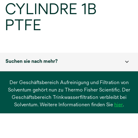
CYLINDRE 1B
PTFE
Suchen sie nach mehr?
Der Geschäftsbereich Aufreinigung und Filtration von
Solventum gehört nun zu Thermo Fisher Scientific. Der
Geschäftsbereich Trinkwasserfiltration verbleibt bei
wird
Solventum. Weitere Informationen finden Sie
hier
.
in
einer
neuen
Regist