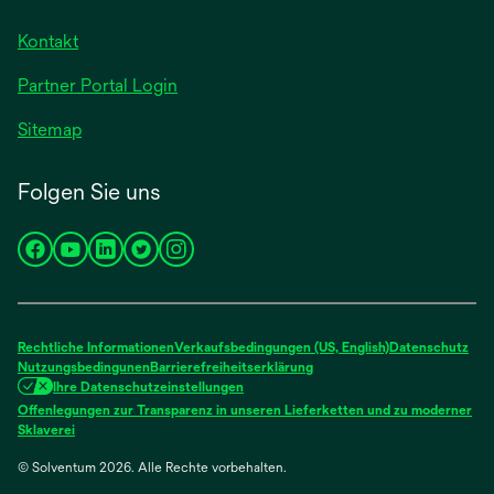
neuen
geöffnet
Registerkarte
Kontakt
geöffnet
Partner Portal Login
Sitemap
Folgen Sie uns
wird
wird
wird
wird
wird
in
in
in
in
in
einer
einer
einer
einer
einer
neuen
neuen
neuen
neuen
neuen
Rechtliche Informationen
Verkaufsbedingungen (US, English)
Datenschutz
Registerkarte
Registerkarte
Registerkarte
Registerkarte
Registerkarte
Nutzungsbedingunen
Barrierefreiheitserklärung
Ihre Datenschutzeinstellungen
geöffnet
geöffnet
geöffnet
geöffnet
geöffnet
Offenlegungen zur Transparenz in unseren Lieferketten und zu moderner
wird
Sklaverei
in
© Solventum 2026. Alle Rechte vorbehalten.
einer
neuen