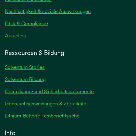
einer
neuen
Nachhaltigkeit & soziale Auswirkungen
Registerkarte
geöffnet
Ethik & Compliance
wird
Aktuelles
in
einer
Ressourcen & Bildung
neuen
Registerkarte
Solventum Stories
geöffnet
Solventum Bildung
Compliance- und Sicherheitsdokumente
wird
Gebrauchsanweisungen & Zertifikate
in
wird
Lithium-Batterie Testberichtsuche
einer
in
neuen
einer
Info
Registerkarte