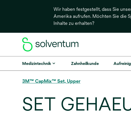
Wir haben festgestellt, dass Sie unse
Amerika aufrufen. Möchten Sie die 
Inhalte zu erhalten?
Medizintechnik
Zahnheilkunde
Aufreinig
3M™ CapMix™ Set, Upper
SET GEHAEU