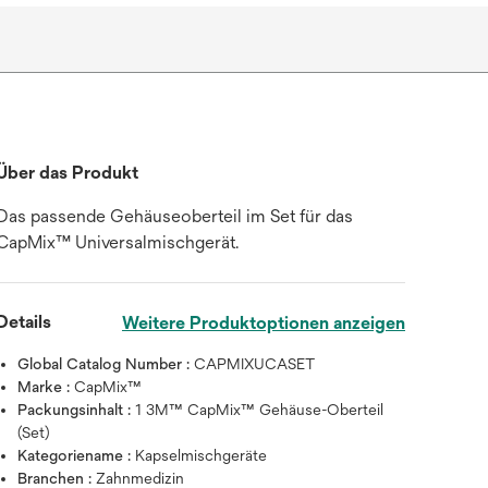
Über das Produkt
Das passende Gehäuseoberteil im Set für das
CapMix™ Universalmischgerät.
Details
Weitere Produktoptionen anzeigen
Global Catalog Number :
CAPMIXUCASET
Marke :
CapMix™
Packungsinhalt :
1 3M™ CapMix™ Gehäuse-Oberteil
(Set)
Kategoriename :
Kapselmischgeräte
Branchen :
Zahnmedizin