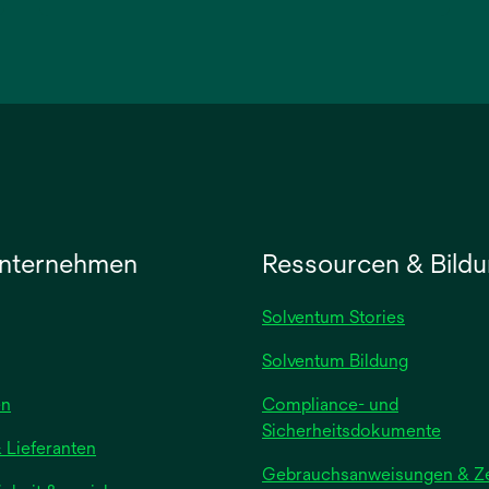
wird
in
einer
neuen
Registerkarte
geöffnet
nternehmen
Ressourcen & Bild
Solventum Stories
Solventum Bildung
wird
en
Compliance- und
in
Sicherheitsdokumente
 Lieferanten
einer
Gebrauchsanweisungen & Zer
neuen