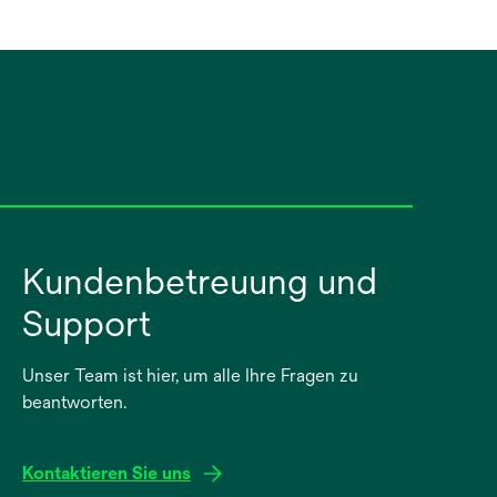
ö
f
f
n
e
t
Kundenbetreuung und
Support
Unser Team ist hier, um alle Ihre Fragen zu
beantworten.
Kontaktieren Sie uns