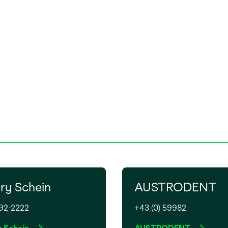
ry Schein
AUSTRODENT
92-2222
+43 (0) 59982
w
w