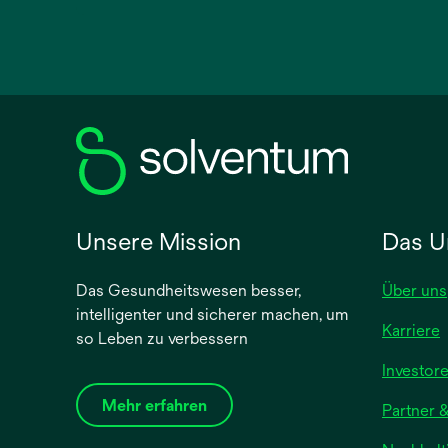
wird
in
einer
neuen
Registerkarte
geöffnet
Unsere Mission
Das U
Das Gesundheitswesen besser,
Über uns
intelligenter und sicherer machen, um
Karriere
so Leben zu verbessern
Investor
Mehr erfahren
Partner &