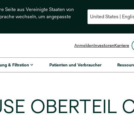
re Seite aus Vereinigte Staaten von
Sprache wechseln, um angepasste
Anmelden
Investoren
Karriere
ung & Filtration
Patienten und Verbraucher
Ressour
SE OBERTEIL 