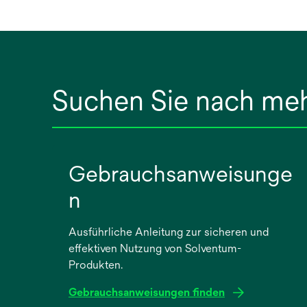
ö
f
f
n
e
t
Suchen Sie nach me
Gebrauchsanweisunge
n
Ausführliche Anleitung zur sicheren und
effektiven Nutzung von Solventum-
Produkten.
Gebrauchsanweisungen finden