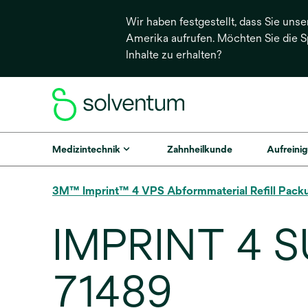
Wir haben festgestellt, dass Sie unse
Amerika aufrufen. Möchten Sie die 
Inhalte zu erhalten?
Medizintechnik
Zahnheilkunde
Aufreinig
3M™ Imprint™ 4 VPS Abformmaterial Refill Pack
IMPRINT 4 
71489