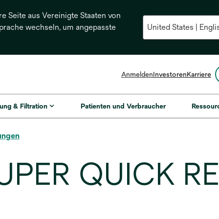
re Seite aus Vereinigte Staaten von
Sprache wechseln, um angepasste
Anmelden
Investoren
Karriere
ung & Filtration
Patienten und Verbraucher
Ressour
ungen
SUPER QUICK R