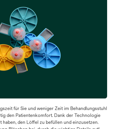
szeit für Sie und weniger Zeit im Behandlungsstuhl
eitig den Patientenkomfort. Dank der Technologie
 haben, den Löffel zu befüllen und einzusetzen.