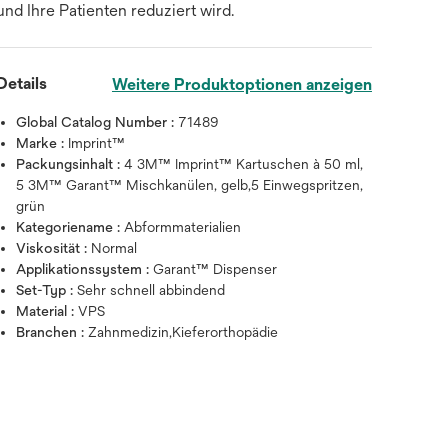
und Ihre Patienten reduziert wird.
Details
Weitere Produktoptionen anzeigen
Global Catalog Number :
71489
Marke :
Imprint™
Packungsinhalt :
4 3M™ Imprint™ Kartuschen à 50 ml,
5 3M™ Garant™ Mischkanülen, gelb,5 Einwegspritzen,
grün
Kategoriename :
Abformmaterialien
Viskosität :
Normal
Applikationssystem :
Garant™ Dispenser
Set-Typ :
Sehr schnell abbindend
Zum Vergrößern mit der Maus über da
Material :
VPS
Branchen :
Zahnmedizin,Kieferorthopädie