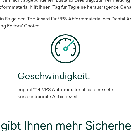
rt im nicht abgebundenen Zustand. Dies trägt zur Vermeidung v
formmaterial hilft Ihnen, Tag für Tag eine herausragende Genau
n Folge den Top Award für VPS-Abformmaterial des Dental Adv
ng Editors' Choice.
Geschwindigkeit.
Imprint™ 4 VPS Abformmaterial hat eine sehr
kurze intraorale Abbindezeit.
 gibt Ihnen mehr Sicherhe