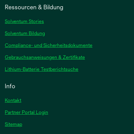
einer
Ressourcen & Bildung
neuen
Registerkarte
Solventum Stories
geöffnet
Solventum Bildung
Compliance- und Sicherheitsdokumente
wird
Gebrauchsanweisungen & Zertifikate
in
wird
Lithium-Batterie Testberichtsuche
einer
in
neuen
einer
Info
Registerkarte
neuen
geöffnet
Registerkarte
Kontakt
geöffnet
Partner Portal Login
Sitemap