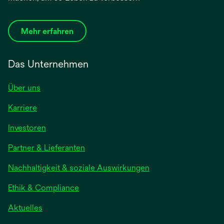
Mehr erfahren
Das Unternehmen
Über uns
Karriere
wird
Investoren
in
Partner & Lieferanten
einer
neuen
Nachhaltigkeit & soziale Auswirkungen
Registerkarte
geöffnet
Ethik & Compliance
wird
Aktuelles
in