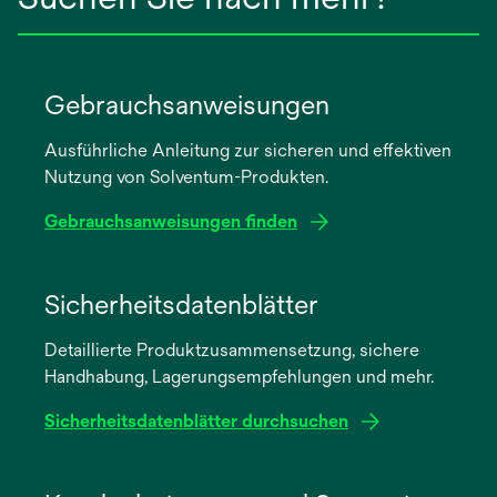
Gebrauchsanweisungen
Ausführliche Anleitung zur sicheren und effektiven
Nutzung von Solventum-Produkten.
Gebrauchsanweisungen finden
wird
in
Sicherheitsdatenblätter
einer
Detaillierte Produktzusammensetzung, sichere
neuen
Handhabung, Lagerungsempfehlungen und mehr.
Registerkarte
geöffnet
Sicherheitsdatenblätter durchsuchen
wird