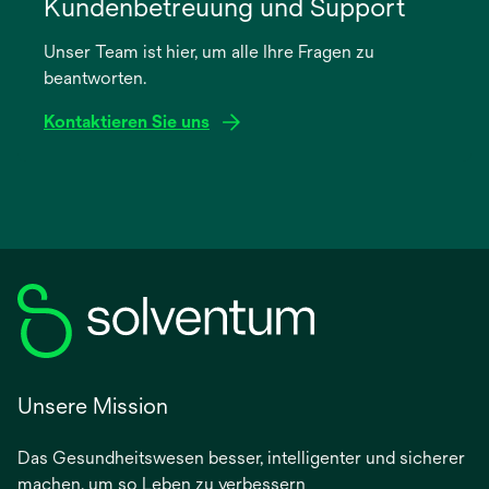
in
Kundenbetreuung und Support
einer
Unser Team ist hier, um alle Ihre Fragen zu
neuen
beantworten.
Registerkarte
geöffnet
Kontaktieren Sie uns
Unsere Mission
Das Gesundheitswesen besser, intelligenter und sicherer
machen, um so Leben zu verbessern