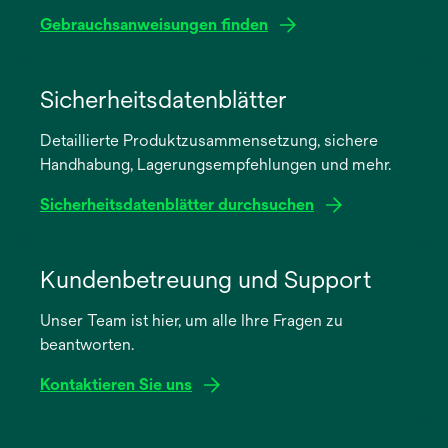
Gebrauchsanweisungen finden
wird
in
Sicherheitsdatenblätter
einer
Detaillierte Produktzusammensetzung, sichere
neuen
Handhabung, Lagerungsempfehlungen und mehr.
Registerkarte
geöffnet
Sicherheitsdatenblätter durchsuchen
wird
in
Kundenbetreuung und Support
einer
Unser Team ist hier, um alle Ihre Fragen zu
neuen
beantworten.
Registerkarte
geöffnet
Kontaktieren Sie uns