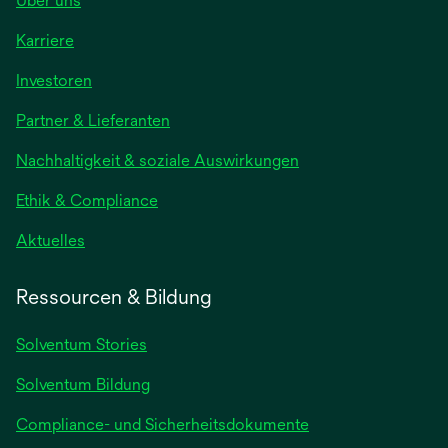
Über uns
Karriere
wird
Investoren
in
Partner & Lieferanten
einer
neuen
Nachhaltigkeit & soziale Auswirkungen
Registerkarte
geöffnet
Ethik & Compliance
wird
Aktuelles
in
einer
Ressourcen & Bildung
neuen
Registerkarte
Solventum Stories
geöffnet
Solventum Bildung
Compliance- und Sicherheitsdokumente