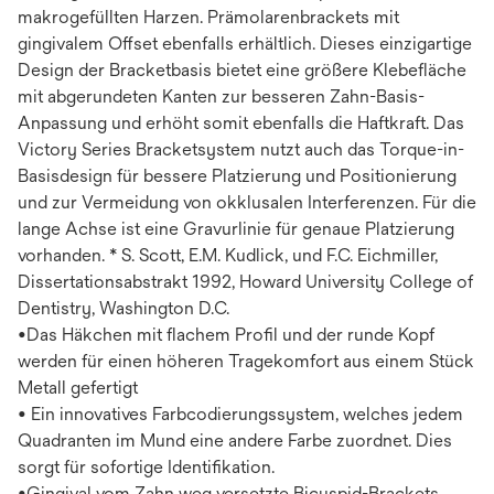
makrogefüllten Harzen. Prämolarenbrackets mit
gingivalem Offset ebenfalls erhältlich. Dieses einzigartige
Design der Bracketbasis bietet eine größere Klebefläche
mit abgerundeten Kanten zur besseren Zahn-Basis-
Anpassung und erhöht somit ebenfalls die Haftkraft. Das
Victory Series Bracketsystem nutzt auch das Torque-in-
Basisdesign für bessere Platzierung und Positionierung
und zur Vermeidung von okklusalen Interferenzen. Für die
lange Achse ist eine Gravurlinie für genaue Platzierung
vorhanden. * S. Scott, E.M. Kudlick, und F.C. Eichmiller,
Dissertationsabstrakt 1992, Howard University College of
Dentistry, Washington D.C.
•Das Häkchen mit flachem Profil und der runde Kopf
werden für einen höheren Tragekomfort aus einem Stück
Metall gefertigt
• Ein innovatives Farbcodierungssystem, welches jedem
Quadranten im Mund eine andere Farbe zuordnet. Dies
sorgt für sofortige Identifikation.
•Gingival vom Zahn weg versetzte Bicuspid-Brackets