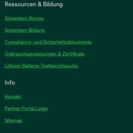
einer
Ressourcen & Bildung
neuen
Registerkarte
Solventum Stories
geöffnet
Solventum Bildung
Compliance- und Sicherheitsdokumente
wird
Gebrauchsanweisungen & Zertifikate
in
wird
Lithium-Batterie Testberichtsuche
einer
in
neuen
einer
Info
Registerkarte
neuen
geöffnet
Registerkarte
Kontakt
geöffnet
Partner Portal Login
Sitemap