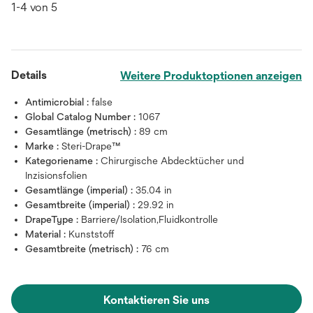
1-4 von 5
Details
Weitere Produktoptionen anzeigen
Antimicrobial :
false
Global Catalog Number :
1067
Gesamtlänge (metrisch) :
89 cm
Marke :
Steri-Drape™
Kategoriename :
Chirurgische Abdecktücher und
Inzisionsfolien
Gesamtlänge (imperial) :
35.04 in
Gesamtbreite (imperial) :
29.92 in
DrapeType :
Barriere/Isolation,Fluidkontrolle
Material :
Kunststoff
Gesamtbreite (metrisch) :
76 cm
Kontaktieren Sie uns