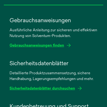
Gebrauchsanweisungen
Ausführliche Anleitung zur sicheren und effektiven
Nutzung von Solventum-Produkten.
Gebrauchsanweisungen finden
wird
in
Sicherheitsdatenblätter
einer
Detaillierte Produktzusammensetzung, sichere
neuen
Handhabung, Lagerungsempfehlungen und mehr.
Registerkarte
geöffnet
Sicherheitsdatenblätter durchsuchen
wird
in
Kundenbetreuung und Support