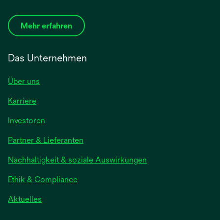
Mehr erfahren
Das Unternehmen
Über uns
Karriere
wird
Investoren
in
Partner & Lieferanten
einer
neuen
Nachhaltigkeit & soziale Auswirkungen
Registerkarte
geöffnet
Ethik & Compliance
wird
Aktuelles
in