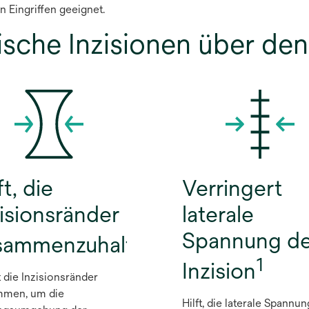
 Eingriffen geeignet.
ische Inzisionen über de
ft, die
Verringert
zisionsränder
laterale
1
Spannung de
sammenzuhalten
1
Inzision
t die Inzisionsränder
mmen, um die
Hilft, die laterale Spannun