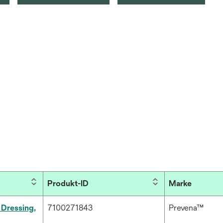
Produkt-ID
Marke
Dressing,
7100271843
Prevena™