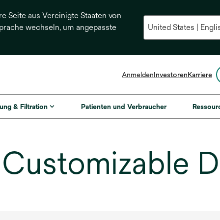
re Seite aus Vereinigte Staaten von
Sprache wechseln, um angepasste
Anmelden
Investoren
Karriere
ung & Filtration
Patienten und Verbraucher
Ressour
 Customizable D