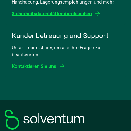
Handhabung, Lagerungsempfehlungen und mehr.
Registerkarte
geöffnet
Sicherheitsdatenblätter durchsuchen
wird
in
Kundenbetreuung und Support
einer
Unser Team ist hier, um alle Ihre Fragen zu
neuen
beantworten.
Registerkarte
geöffnet
Kontaktieren Sie uns