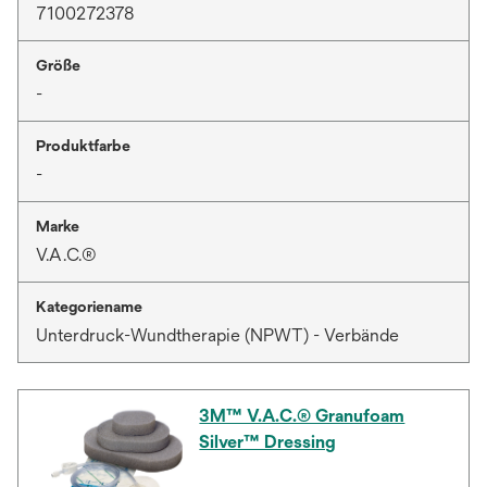
7100272378
Größe
-
Produktfarbe
-
Marke
V.A.C.®
Kategoriename
Unterdruck-Wundtherapie (NPWT) - Verbände
3M™ V.A.C.® Granufoam
Silver™ Dressing