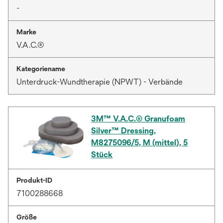
-
Marke
V.A.C.®
Kategoriename
Unterdruck-Wundtherapie (NPWT) - Verbände
3M™ V.A.C.® Granufoam
Silver™ Dressing,
M8275096/5, M (mittel), 5
Stück
Produkt-ID
7100288668
Größe