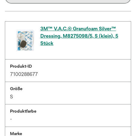
3M™ V.A.C.® Granufoam Silver™
Dressing, M8275098/5, S (klein), 5
Stück
Produkt-ID
7100288677
Größe
S
Produktfarbe
-
Marke