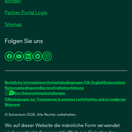
Kontakt
geöffnet
Partner Portal Login
Sitemap
Folgen Sie uns
wird
wird
wird
wird
wird
in
in
in
in
in
einer
einer
einer
einer
einer
neuen
neuen
neuen
neuen
neuen
Rechtliche Informationen
Verkaufsbedingungen (US, English)
Datenschutz
Registerkarte
Registerkarte
Registerkarte
Registerkarte
Registerkarte
Nutzungsbedingunen
Barrierefreiheitserklärung
Ihre Datenschutzeinstellungen
geöffnet
geöffnet
geöffnet
geöffnet
geöffnet
Offenlegungen zur Transparenz in unseren Lieferketten und zu moderner
wird
Sklaverei
in
© Solventum 2026. Alle Rechte vorbehalten.
einer
neuen
Wo auf dieser Website die männliche Form verwendet
Registerkarte
geöffnet