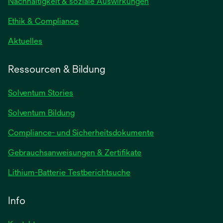
Nachhaltigkeit & soziale Auswirkungen
Registerkarte
geöffnet
Ethik & Compliance
wird
Aktuelles
in
einer
Ressourcen & Bildung
neuen
Registerkarte
Solventum Stories
geöffnet
Solventum Bildung
Compliance- und Sicherheitsdokumente
wird
Gebrauchsanweisungen & Zertifikate
in
wird
Lithium-Batterie Testberichtsuche
einer
in
neuen
einer
Info
Registerkarte
neuen
geöffnet
Registerkarte