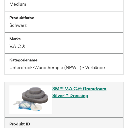
Medium
Produktfarbe
Schwarz
Marke
V.A.C.®
Kategoriename
Unterdruck-Wundtherapie (NPWT) - Verbände
3M™ V.A.C.® Granufoam
Silver™ Dressing
Produkt-ID