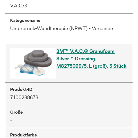
V.A.C.®
Kategoriename
Unterdruck-Wundtherapie (NPWT) - Verbände
3M™ V.A.C.® Granufoam
Silver™ Dressing,
M8275099/5, L (groß), 5 Stück
Produkt-ID
7100288673
Größe
-
Produktfarbe