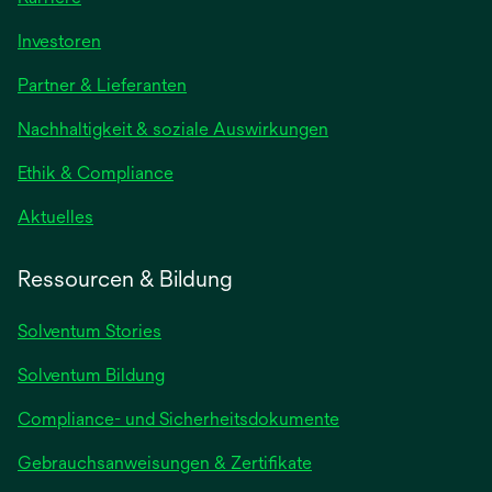
wird
Investoren
in
Partner & Lieferanten
einer
neuen
Nachhaltigkeit & soziale Auswirkungen
Registerkarte
geöffnet
Ethik & Compliance
wird
Aktuelles
in
einer
Ressourcen & Bildung
neuen
Registerkarte
Solventum Stories
geöffnet
Solventum Bildung
Compliance- und Sicherheitsdokumente
wird
Gebrauchsanweisungen & Zertifikate
in