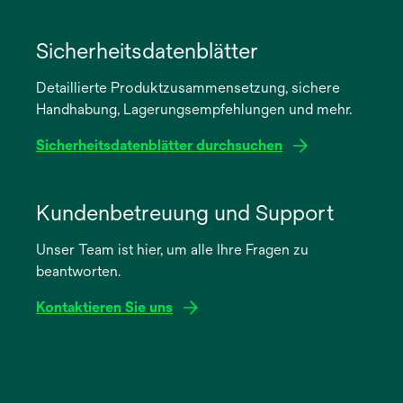
wird
in
Sicherheitsdatenblätter
einer
Detaillierte Produktzusammensetzung, sichere
neuen
Handhabung, Lagerungsempfehlungen und mehr.
Registerkarte
geöffnet
Sicherheitsdatenblätter durchsuchen
wird
in
Kundenbetreuung und Support
einer
Unser Team ist hier, um alle Ihre Fragen zu
neuen
beantworten.
Registerkarte
geöffnet
Kontaktieren Sie uns