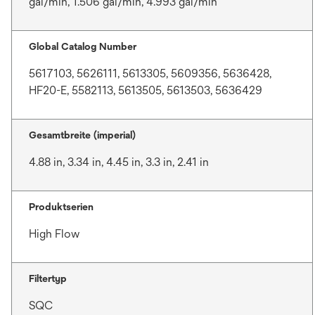
gal/min, 1.506 gal/min, 4.993 gal/min
Global Catalog Number
5617103, 5626111, 5613305, 5609356, 5636428,
HF20-E, 5582113, 5613505, 5613503, 5636429
Gesamtbreite (imperial)
4.88 in, 3.34 in, 4.45 in, 3.3 in, 2.41 in
Produktserien
High Flow
Filtertyp
SQC