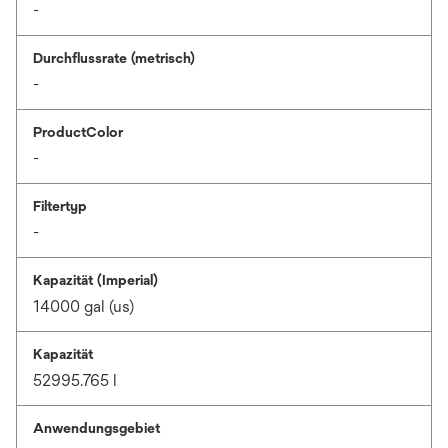
-
Durchflussrate (metrisch)
-
ProductColor
-
Filtertyp
-
Kapazität (Imperial)
14000 gal (us)
Kapazität
52995.765 l
Anwendungsgebiet