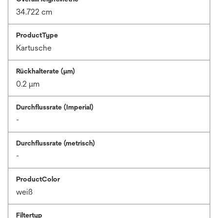
34.722 cm
ProductType
Kartusche
Rückhalterate (µm)
0.2 μm
Durchflussrate (Imperial)
-
Durchflussrate (metrisch)
-
ProductColor
weiß
Filtertyp