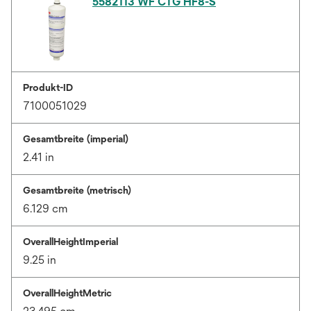
5582113 WF CTG HF8-S
Produkt-ID
7100051029
Gesamtbreite (imperial)
2.41 in
Gesamtbreite (metrisch)
6.129 cm
OverallHeightImperial
9.25 in
OverallHeightMetric