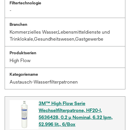
Filtertechnologie
-
Branchen
Kommerzielles Wasser,Lebensmitteldienste und
Trinklokale,Gesundheitswesen,Gastgewerbe
Produktserien
High Flow
Kategoriename
Austausch-Wasserfilterpatronen
3M™ High Flow Serie
Wechselfilterpatrone, HF20-I,
5636428, 0.2 µ Nominal, 6.32 lpm,
52.996 lit., 6/Box