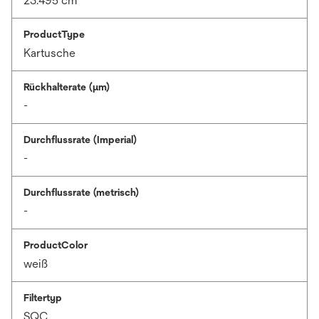
23.495 cm
ProductType
Kartusche
Rückhalterate (µm)
-
Durchflussrate (Imperial)
-
Durchflussrate (metrisch)
-
ProductColor
weiß
Filtertyp
SQC