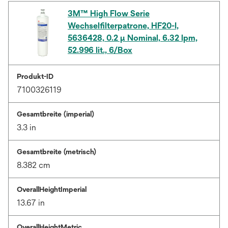
3M™ High Flow Serie
Wechselfilterpatrone, HF20-I,
5636428, 0.2 µ Nominal, 6.32 lpm,
52.996 lit., 6/Box
Produkt-ID
7100326119
Gesamtbreite (imperial)
3.3 in
Gesamtbreite (metrisch)
8.382 cm
OverallHeightImperial
13.67 in
OverallHeightMetric