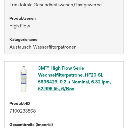
Trinklokale,Gesundheitswesen,Gastgewerbe
Produktserien
High Flow
Kategoriename
Austausch-Wasserfilterpatronen
3M™ High Flow Serie
Wechselfilterpatrone, HF20-SI,
5636429, 0.2 µ Nominal, 6.32 lpm,
52.996 lit., 6/Box
Produkt-ID
7100233868
Gesamtbreite (imperial)