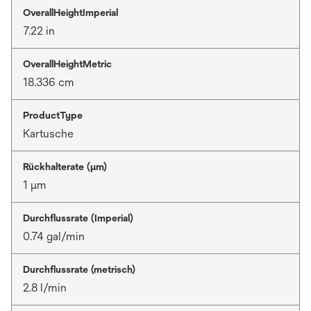
OverallHeightImperial
7.22 in
OverallHeightMetric
18.336 cm
ProductType
Kartusche
Rückhalterate (µm)
1 μm
Durchflussrate (Imperial)
0.74 gal/min
Durchflussrate (metrisch)
2.8 l/min