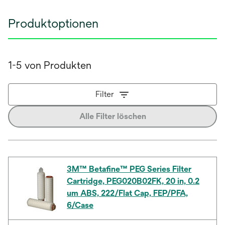
Produktoptionen
1-5 von Produkten
Filter
Alle Filter löschen
3M™ Betafine™ PEG Series Filter
Cartridge, PEG020B02FK, 20 in, 0.2
um ABS, 222/Flat Cap, FEP/PFA,
6/Case