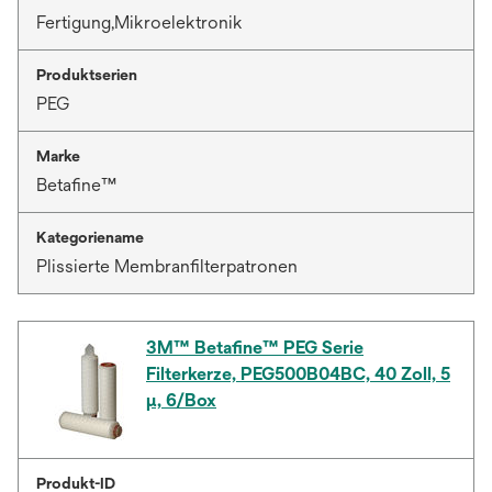
Fertigung,Mikroelektronik
Produktserien
PEG
Marke
Betafine™
Kategoriename
Plissierte Membranfilterpatronen
3M™ Betafine™ PEG Serie
Filterkerze, PEG500B04BC, 40 Zoll, 5
µ, 6/Box
Produkt-ID