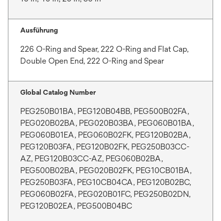
Ausführung
226 O-Ring and Spear, 222 O-Ring and Flat Cap,
Double Open End, 222 O-Ring and Spear
Global Catalog Number
PEG250B01BA, PEG120B04BB, PEG500B02FA,
PEG020B02BA, PEG020B03BA, PEG060B01BA,
PEG060B01EA, PEG060B02FK, PEG120B02BA,
PEG120B03FA, PEG120B02FK, PEG250B03CC-
AZ, PEG120B03CC-AZ, PEG060B02BA,
PEG500B02BA, PEG020B02FK, PEG10CB01BA,
PEG250B03FA, PEG10CB04CA, PEG120B02BC,
PEG060B02FA, PEG020B01FC, PEG250B02DN,
PEG120B02EA, PEG500B04BC