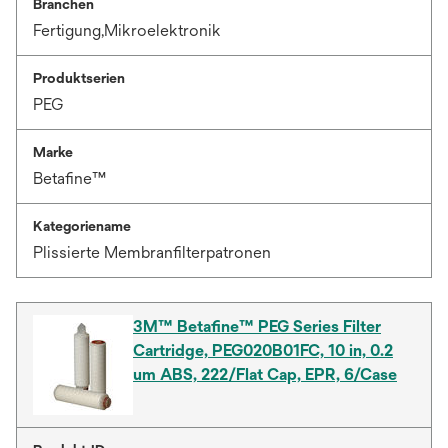
Branchen
Fertigung,Mikroelektronik
Produktserien
PEG
Marke
Betafine™
Kategoriename
Plissierte Membranfilterpatronen
3M™ Betafine™ PEG Series Filter
Cartridge, PEG020B01FC, 10 in, 0.2
um ABS, 222/Flat Cap, EPR, 6/Case