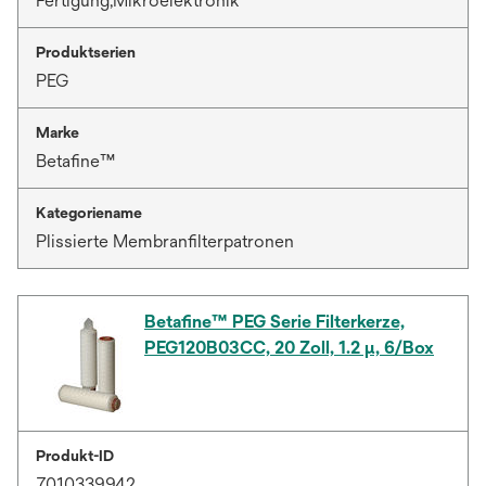
Fertigung,Mikroelektronik
Produktserien
PEG
Marke
Betafine™
Kategoriename
Plissierte Membranfilterpatronen
Betafine™ PEG Serie Filterkerze,
PEG120B03CC, 20 Zoll, 1.2 µ, 6/Box
Produkt-ID
7010339942