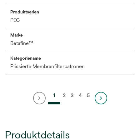
Produktserien
PEG
Marke
Betafine™
Kategoriename
Plissierte Membranfilterpatronen
1
2
3
4
5
Produktdetails