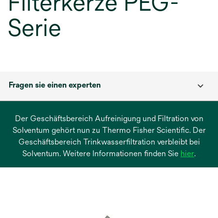
Filterkerze PEG-
Serie
Fragen sie einen experten
Der Geschäftsbereich Aufreinigung und Filtration von
Solventum gehört nun zu Thermo Fisher Scientific. Der
Geschäftsbereich Trinkwasserfiltration verbleibt bei
wird
Solventum. Weitere Informationen finden Sie
hier
.
in
einer
neuen
Regist
geöffn