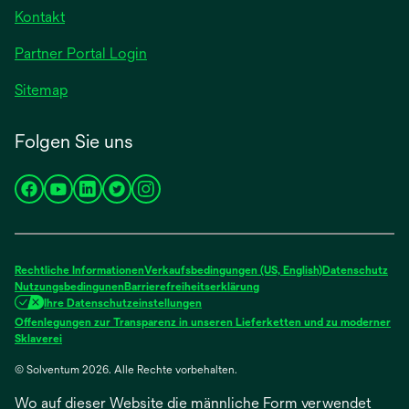
Registerkarte
Kontakt
geöffnet
Partner Portal Login
Sitemap
Folgen Sie uns
wird
wird
wird
wird
wird
in
in
in
in
in
einer
einer
einer
einer
einer
neuen
neuen
neuen
neuen
neuen
Rechtliche Informationen
Verkaufsbedingungen (US, English)
Datenschutz
Registerkarte
Registerkarte
Registerkarte
Registerkarte
Registerkarte
Nutzungsbedingunen
Barrierefreiheitserklärung
Ihre Datenschutzeinstellungen
geöffnet
geöffnet
geöffnet
geöffnet
geöffnet
Offenlegungen zur Transparenz in unseren Lieferketten und zu moderner
wird
Sklaverei
in
© Solventum 2026. Alle Rechte vorbehalten.
einer
neuen
Wo auf dieser Website die männliche Form verwendet
Registerkarte