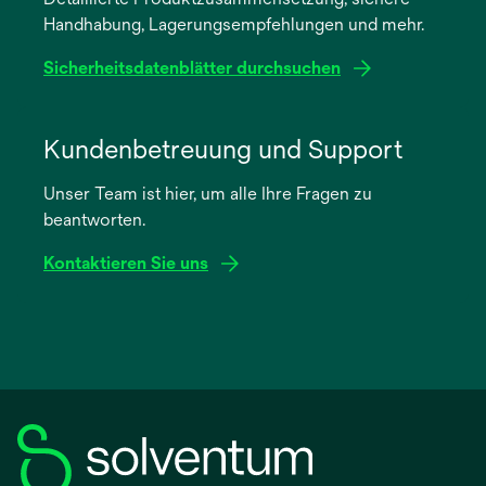
neuen
Handhabung, Lagerungsempfehlungen und mehr.
Registerkarte
geöffnet
Sicherheitsdatenblätter durchsuchen
wird
in
Kundenbetreuung und Support
einer
Unser Team ist hier, um alle Ihre Fragen zu
neuen
beantworten.
Registerkarte
geöffnet
Kontaktieren Sie uns