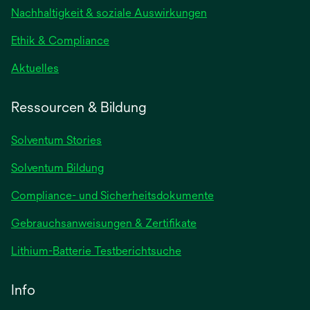
neuen
Nachhaltigkeit & soziale Auswirkungen
Registerkarte
geöffnet
Ethik & Compliance
wird
Aktuelles
in
einer
Ressourcen & Bildung
neuen
Registerkarte
Solventum Stories
geöffnet
Solventum Bildung
Compliance- und Sicherheitsdokumente
wird
Gebrauchsanweisungen & Zertifikate
in
wird
Lithium-Batterie Testberichtsuche
einer
in
neuen
einer
Info
Registerkarte
neuen
geöffnet