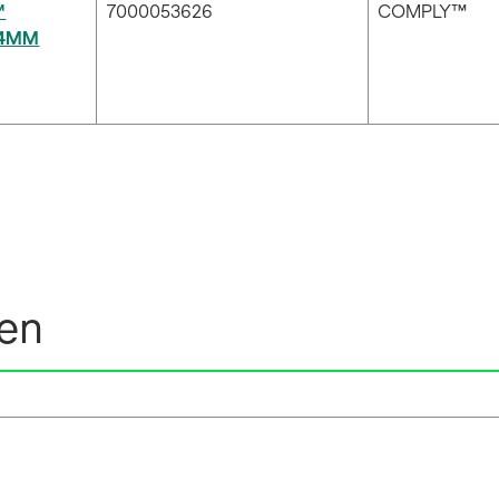
™
7000053626
COMPLY™
134MM
nen