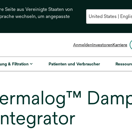
re Seite aus Vereinigte Staaten von
Sprache wechseln, um angepasste
Anmelden
Investoren
Karriere
ung & Filtration
Patienten und Verbraucher
Ressour
ermalog™ Damp
ntegrator