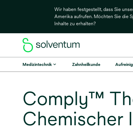
Wir haben festgestellt, dass Sie unse
Amerika aufrufen. Möchten Sie die 
Inhalte zu erhalten?
Medizintechnik
Zahnheilkunde
Aufreinig
Comply™ Th
Chemischer I