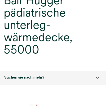
Bair Hugger
pädiatrische
unterleg-
wärmedecke,
55000
Suchen sie nach mehr?