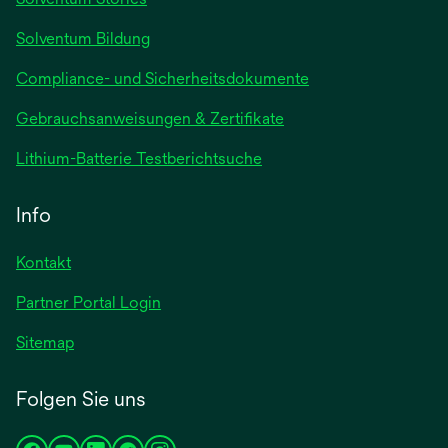
geöffnet
Solventum Bildung
Compliance- und Sicherheitsdokumente
wird
Gebrauchsanweisungen & Zertifikate
in
wird
Lithium-Batterie Testberichtsuche
einer
in
neuen
einer
Info
Registerkarte
neuen
geöffnet
Registerkarte
Kontakt
geöffnet
Partner Portal Login
Sitemap
Folgen Sie uns