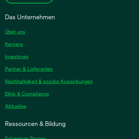
Das Unternehmen
Über uns
Karriere
wird
Investoren
in
Partner & Lieferanten
einer
neuen
Nachhaltigkeit & soziale Auswirkungen
Registerkarte
geöffnet
Ethik & Compliance
wird
Aktuelles
in
einer
Ressourcen & Bildung
neuen
Registerkarte
Solventum Stories