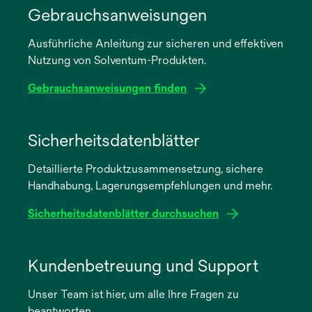
Gebrauchsanweisungen
Ausführliche Anleitung zur sicheren und effektiven
Nutzung von Solventum-Produkten.
Gebrauchsanweisungen finden
wird
in
Sicherheitsdatenblätter
einer
Detaillierte Produktzusammensetzung, sichere
neuen
Handhabung, Lagerungsempfehlungen und mehr.
Registerkarte
geöffnet
Sicherheitsdatenblätter durchsuchen
wird
in
Kundenbetreuung und Support
einer
Unser Team ist hier, um alle Ihre Fragen zu
neuen
beantworten.