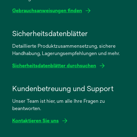
Gebrauchsanweisungen finden
wird
in
Sicherheitsdatenblätter
einer
Detaillierte Produktzusammensetzung, sichere
neuen
Handhabung, Lagerungsempfehlungen und mehr.
Registerkarte
geöffnet
Sicherheitsdatenblätter durchsuchen
wird
in
Kundenbetreuung und Support
einer
Unser Team ist hier, um alle Ihre Fragen zu
neuen
beantworten.
Registerkarte
geöffnet
Kontaktieren Sie uns