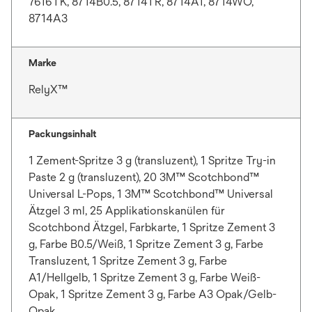
7616TK, 8714B0.5, 8714TR, 8714A1, 8714WO,
n
f
8714A3
R
f
e
n
g
e
Marke
i
t
RelyX™
s
t
e
Packungsinhalt
r
k
1 Zement-Spritze 3 g (transluzent), 1 Spritze Try-in
a
Paste 2 g (transluzent), 20 3M™ Scotchbond™
r
Universal L-Pops, 1 3M™ Scotchbond™ Universal
t
Ätzgel 3 ml, 25 Applikationskanülen für
e
Scotchbond Ätzgel, Farbkarte, 1 Spritze Zement 3
g
g, Farbe B0.5/Weiß, 1 Spritze Zement 3 g, Farbe
e
Transluzent, 1 Spritze Zement 3 g, Farbe
ö
A1/Hellgelb, 1 Spritze Zement 3 g, Farbe Weiß-
f
Opak, 1 Spritze Zement 3 g, Farbe A3 Opak/Gelb-
f
Opak