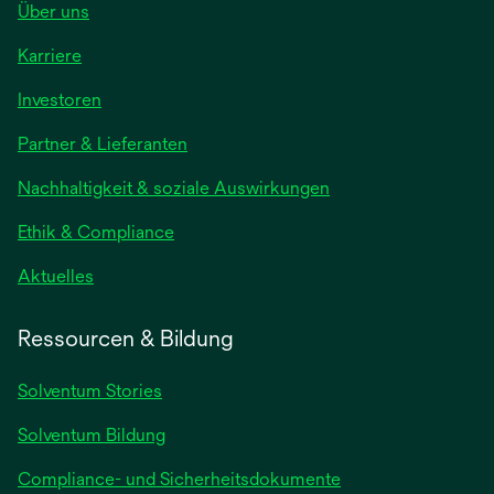
Über uns
Karriere
wird
Investoren
in
Partner & Lieferanten
einer
neuen
Nachhaltigkeit & soziale Auswirkungen
Registerkarte
geöffnet
Ethik & Compliance
wird
Aktuelles
in
einer
Ressourcen & Bildung
neuen
Registerkarte
Solventum Stories
geöffnet
Solventum Bildung
Compliance- und Sicherheitsdokumente