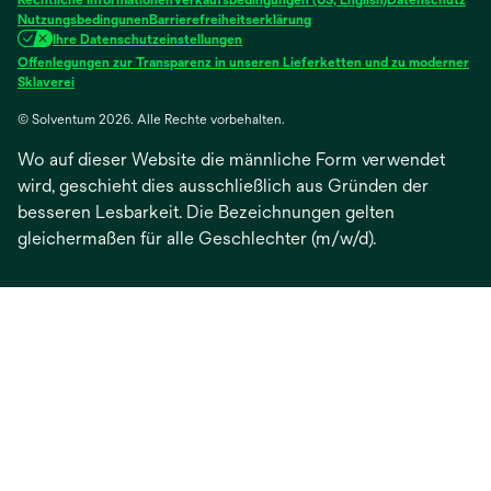
Registerkarte
Registerkarte
Registerkarte
Registerkarte
Registerkarte
Nutzungsbedingunen
Barrierefreiheitserklärung
Ihre Datenschutzeinstellungen
geöffnet
geöffnet
geöffnet
geöffnet
geöffnet
Offenlegungen zur Transparenz in unseren Lieferketten und zu moderner
wird
Sklaverei
in
© Solventum 2026. Alle Rechte vorbehalten.
einer
neuen
Wo auf dieser Website die männliche Form verwendet
Registerkarte
geöffnet
wird, geschieht dies ausschließlich aus Gründen der
besseren Lesbarkeit. Die Bezeichnungen gelten
gleichermaßen für alle Geschlechter (m/w/d).