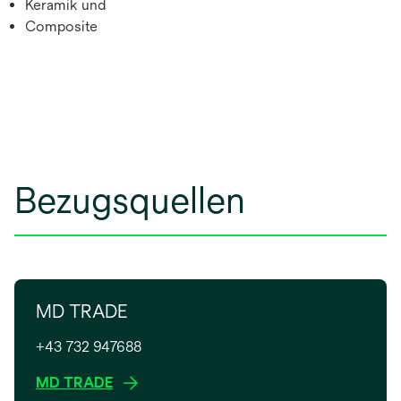
Keramik und
Composite
Bezugsquellen
MD TRADE
+43 732 947688
w
MD TRADE