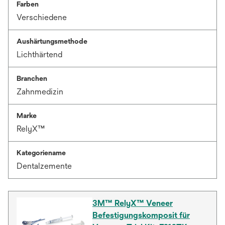
Farben
Verschiedene
Aushärtungsmethode
Lichthärtend
Branchen
Zahnmedizin
Marke
RelyX™
Kategoriename
Dentalzemente
3M™ RelyX™ Veneer
Befestigungskomposit für