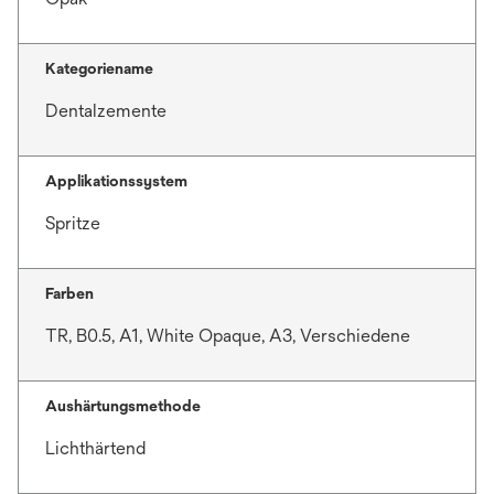
n
e
Kategoriename
t
Dentalzemente
Applikationssystem
Spritze
Farben
TR, B0.5, A1, White Opaque, A3, Verschiedene
Aushärtungsmethode
Lichthärtend