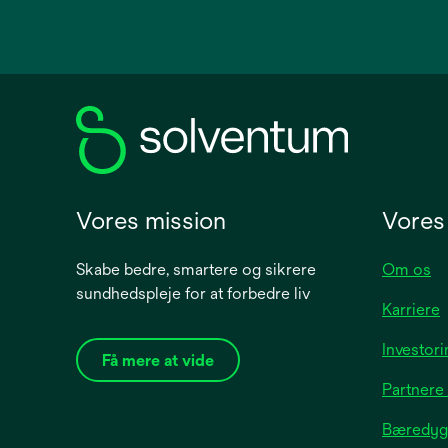
opens
in
a
new
tab
Vores mission
Vores
Skabe bedre, smartere og sikrere
Om os
sundhedspleje for at forbedre liv
Karriere
Investor
Få mere at vide
Partnere
Bæredygt