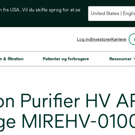
n fra USA. Vil du skifte sprog for at se
opens
Log ind
Investorer
Karriere
in
a
new
n & filtration
Patienter og forbrugere
Ressourcer
tab
n Purifier HV A
idge MIREHV-010