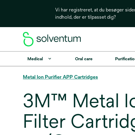
Vi har registreret, at du besøger side
indhold, der er tilpasset dig?
Medical
Oral care
Purificatio
Metal Ion Purifier APP Cartridges
3M™ Metal Io
Filter Cartr