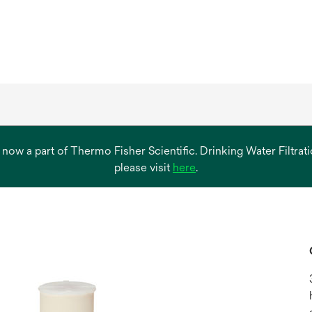
s now a part of Thermo Fisher Scientific. Drinking Water Filtr
opens
please visit
here
.
in
a
new
tab