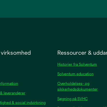
opens
in
a
new
tab
 virksomhed
Ressourcer & udda
Historier fra Solventum
Solventum education
opens
information
Overholdelses- og
in
sikkerhedsdokumenter
 & leverandører
a
Søgning på SVHC
new
ighed & social indvirkning
tab