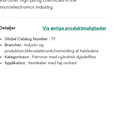
and other high purity chemicals in the
microelectronics industry.
Detaljer
Vis øvrige produktmuligheder
Global Catalog Number :
TF
Brancher :
Industri og
produktion,Mikroelektronik,Fremstilling af halvledere
Kategorinavn :
Patroner med cylindrisk dybdefiltre
Applikation :
Kemikalier med høj renhed